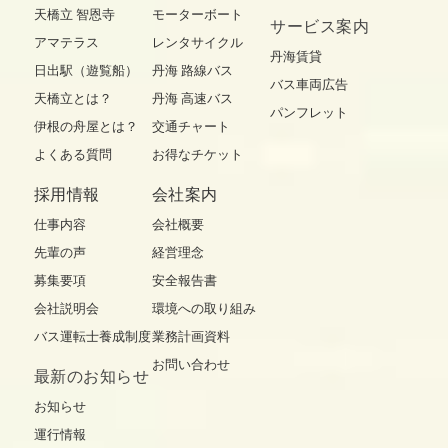
天橋立 智恩寺
モーターボート
サービス案内
アマテラス
レンタサイクル
丹海賃貸
日出駅（遊覧船）
丹海 路線バス
バス車両広告
天橋立とは？
丹海 高速バス
パンフレット
伊根の舟屋とは？
交通チャート
よくある質問
お得なチケット
採用情報
会社案内
仕事内容
会社概要
先輩の声
経営理念
募集要項
安全報告書
会社説明会
環境への取り組み
バス運転士養成制度
業務計画資料
お問い合わせ
最新の
お知らせ
お知らせ
運行情報