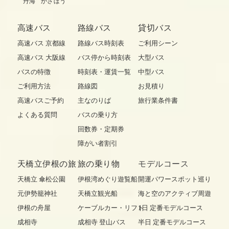
丹海
かさぼう
高速バス
路線バス
貸切バス
高速バス 京都線
路線バス時刻表
ご利用シーン
高速バス 大阪線
バス停から時刻表
大型バス
バスの特徴
時刻表・運賃一覧
中型バス
ご利用方法
路線図
お見積り
高速バスご予約
主なのりば
旅行業条件書
よくある質問
バスの乗り方
回数券・定期券
障がい者割引
天橋立伊根の旅
旅の乗り物
モデルコース
天橋立 傘松公園
伊根湾めぐり遊覧船
開運パワースポット巡り
元伊勢籠神社
天橋立観光船
海と空のアクティブ周遊
伊根の舟屋
ケーブルカー・リフト
1日 定番モデルコース
成相寺
成相寺 登山バス
半日 定番モデルコース