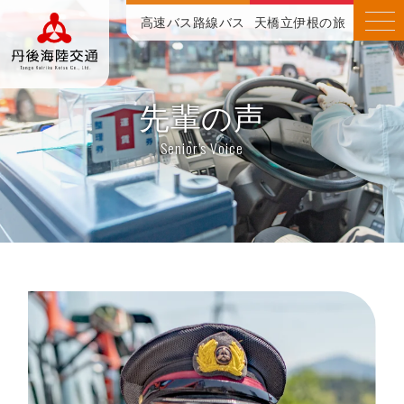
高速バス
路線バス
天橋立伊根の旅
先輩の声
Senior’s Voice