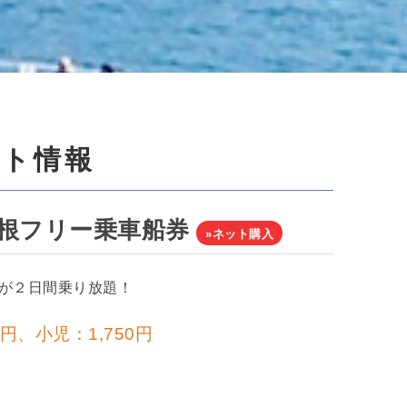
ット情報
根フリー乗車船券
»ネット購入
が２日間乗り放題！
0円、小児：1,750円