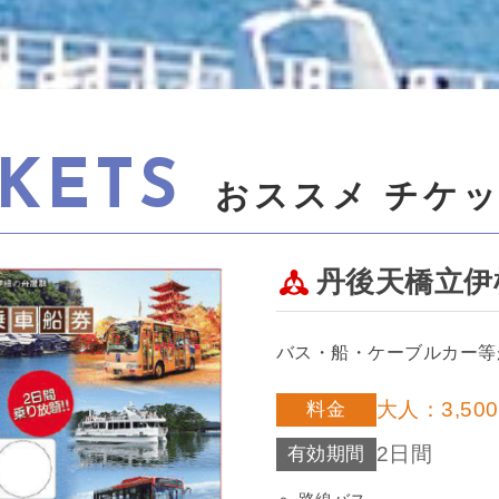
CKETS
おススメ チケ
丹後天橋立伊
バス・船・ケーブルカー等
大人：3,50
料金
2日間
有効期間