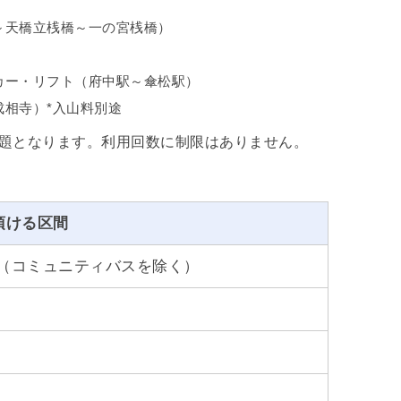
～天橋立桟橋～一の宮桟橋）
カー・リフト（府中駅～傘松駅）
成相寺）*入山料別途
題となります。利用回数に制限はありません。
頂ける区間
（コミュニティバスを除く）