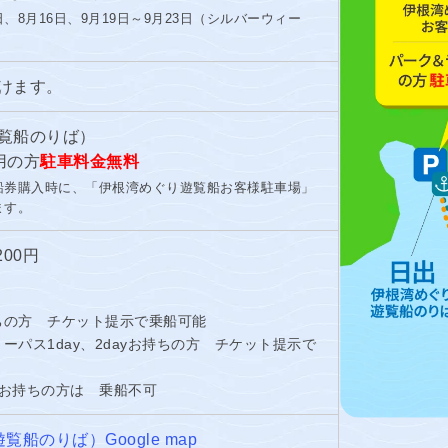
5日、8月16日、9月19日～9月23日（シルバーウィー
けます。
覧船のりば）
用の方
駐車料金無料
船券購入時に、「伊根湾めぐり遊覧船お客様駐車場」
ます。
200円
ちの方 チケット提示で乗船可能
パス1day、2dayお持ちの方 チケット提示で
】お持ちの方は 乗船不可
船のりば）Google map