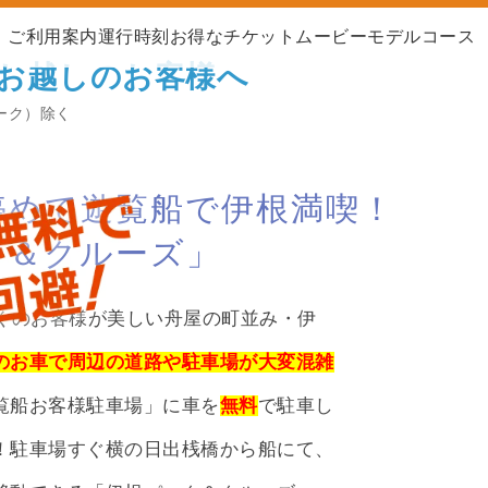
ご利用案内
運行時刻
お得なチケット
ムービー
モデルコース
お越しのお客様へ
ィーク）除く
停めて遊覧船で伊根満喫！
ク＆クルーズ」
多くのお客様が美しい舟屋の町並み・伊
のお車で周辺の道路や駐車場が大変混雑
覧船お客様駐車場」に車を
無料
で駐車し
！駐車場すぐ横の日出桟橋から船にて、