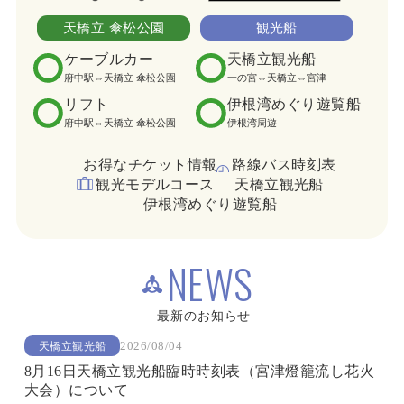
天橋立 傘松公園
観光船
ケーブルカー
天橋立観光船
府中駅⇔天橋立 傘松公園
一の宮⇔天橋立⇔宮津
リフト
伊根湾めぐり遊覧船
府中駅⇔天橋立 傘松公園
伊根湾周遊
お得なチケット情報
路線バス時刻表
観光モデルコース
天橋立観光船
伊根湾めぐり遊覧船
NEWS
最新のお知らせ
2026/08/04
天橋立観光船
8月16日天橋立観光船臨時時刻表（宮津燈籠流し花火
大会）について