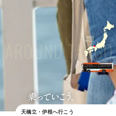
AROUND TANGO
天橋立ホテル × 高速バス
天橋立・伊根へ行こう
伊根航路
天橋立伊根行き直行便
寛永行幸四百年祭を巡る旅
路線バス キャッシュレス
伊根湾めぐり遊覧船
天橋立 傘松公園
天橋立 観光船
成相寺 五重塔