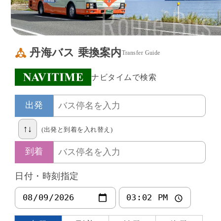
Route Bus
丹海バス 乗換案内
Transfer Guide
ナビタイムで検索
出発
(出発と到着を入れ替え)
到着
日付・時刻指定