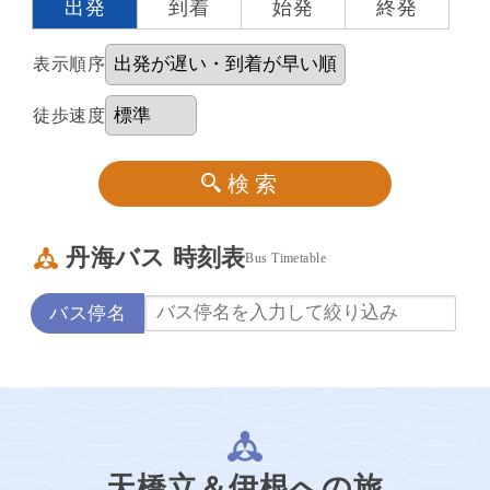
出発
到着
始発
終発
表示順序
徒歩速度
丹海バス 時刻表
Bus Timetable
バス停名
天橋立＆伊根への旅