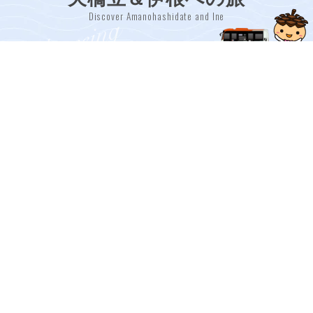
Discover Amanohashidate and Ine
日本三景
重伝建
天橋立
伊根の舟屋
Amanohashidate: One of Japan’s
Historic Preservation District - Ine
Three Scenic Views
no Funaya
天橋立は日本三景の一つで、
海沿いに建ち並ぶ伝統的な漁
宮津湾に架かる約3.6kmの砂
師町の家屋。1階が船の格納
州です。天橋立駅から路線バ
庫、2階が住居となってお
スや船、レンタサイクルで傘
り、重要伝統的建造物群保存
松公園へ！展望台から見える
地区に指定されています。天
「昇龍観」は、龍が天に昇る
橋立駅から路線バスでアクセ