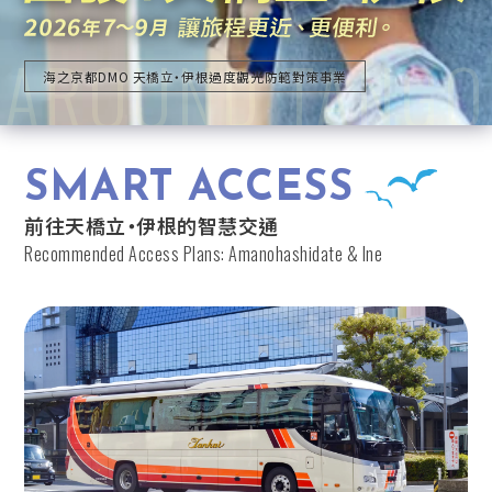
AROUND TANGO
海之京都DMO 天橋立・伊根過度觀光防範對策事業
SMART ACCESS
前往天橋立・伊根的智慧交通
Recommended Access Plans: Amanohashidate & Ine