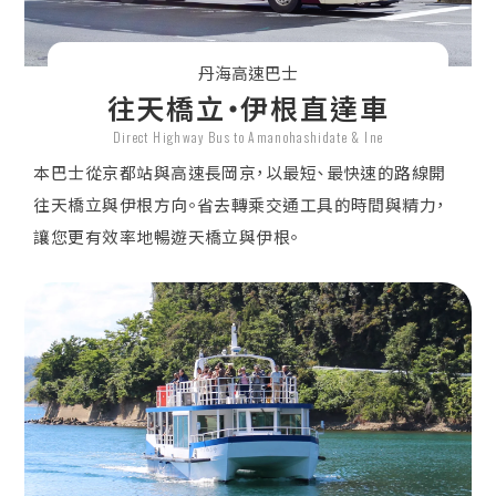
丹海高速巴士
往天橋立・伊根直達車
Direct Highway Bus to Amanohashidate & Ine
本巴士從京都站與高速長岡京，以最短、最快速的路線開
往天橋立與伊根方向。省去轉乘交通工具的時間與精力，
讓您更有效率地暢遊天橋立與伊根。