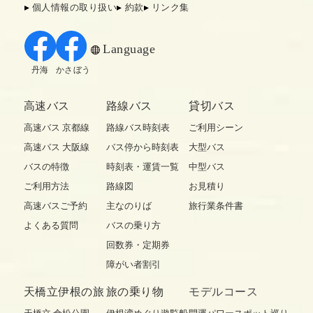
個人情報の取り扱い
約款
リンク集
Language
丹海
かさぼう
高速バス
路線バス
貸切バス
高速バス 京都線
路線バス時刻表
ご利用シーン
高速バス 大阪線
バス停から時刻表
大型バス
バスの特徴
時刻表・運賃一覧
中型バス
ご利用方法
路線図
お見積り
高速バスご予約
主なのりば
旅行業条件書
よくある質問
バスの乗り方
回数券・定期券
障がい者割引
天橋立伊根の旅
旅の乗り物
モデルコース