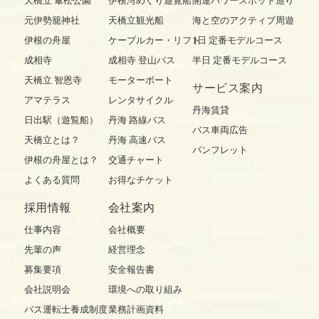
天橋立 傘松公園
伊根湾めぐり遊覧船
開運パワースポット巡り
元伊勢籠神社
天橋立観光船
海と空のアクティブ周遊
伊根の舟屋
ケーブルカー・リフト
1日 定番モデルコース
成相寺
成相寺 登山バス
半日 定番モデルコース
天橋立 智恩寺
モーターボート
サービス案内
アマテラス
レンタサイクル
丹海賃貸
日出駅（遊覧船）
丹海 路線バス
バス車両広告
天橋立とは？
丹海 高速バス
パンフレット
伊根の舟屋とは？
交通チャート
よくある質問
お得なチケット
採用情報
会社案内
仕事内容
会社概要
先輩の声
経営理念
募集要項
安全報告書
会社説明会
環境への取り組み
バス運転士養成制度
業務計画資料