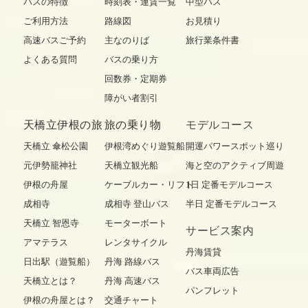
バスの特徴
時刻表・運賃一覧
中型バス
ご利用方法
路線図
お見積り
高速バスご予約
主なのりば
旅行業条件書
よくある質問
バスの乗り方
回数券・定期券
障がい者割引
天橋立伊根の旅
旅の乗り物
モデルコース
天橋立 傘松公園
伊根湾めぐり遊覧船
開運パワースポット巡り
元伊勢籠神社
天橋立観光船
海と空のアクティブ周遊
伊根の舟屋
ケーブルカー・リフト
1日 定番モデルコース
成相寺
成相寺 登山バス
半日 定番モデルコース
天橋立 智恩寺
モーターボート
サービス案内
アマテラス
レンタサイクル
丹海賃貸
日出駅（遊覧船）
丹海 路線バス
バス車両広告
天橋立とは？
丹海 高速バス
パンフレット
伊根の舟屋とは？
交通チャート