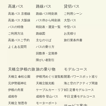
高速バス
路線バス
貸切バス
高速バス 京都線
路線バス時刻表
ご利用シーン
高速バス 大阪線
バス停から時刻表
大型バス
バスの特徴
時刻表・運賃一覧
中型バス
ご利用方法
路線図
お見積り
高速バスご予約
主なのりば
旅行業条件書
よくある質問
バスの乗り方
回数券・定期券
障がい者割引
天橋立伊根の旅
旅の乗り物
モデルコース
天橋立 傘松公園
伊根湾めぐり遊覧船
開運パワースポット巡り
元伊勢籠神社
天橋立観光船
海と空のアクティブ周遊
伊根の舟屋
ケーブルカー・リフト
1日 定番モデルコース
成相寺
成相寺 登山バス
半日 定番モデルコース
天橋立 智恩寺
モーターボート
サービス案内