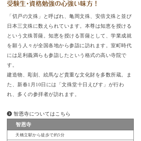
「切戸の文殊」と呼ばれ、亀岡文殊、安倍文殊と並び
日本三文殊に数えられています。本尊は知恵を授ける
という文殊菩薩。知恵を授ける菩薩として、学業成就
を願う人々が全国各地から参詣に訪れます。室町時代
には足利義満らも参詣したという格式の高い寺院で
す。
建造物、彫刻、絵馬など貴重な文化財を多数所蔵。ま
た、新春1月10日には「文殊堂十日えびす」が行わ
れ、多くの参拝者が訪れます。
智恩寺についてはこちら
智恩寺
天橋立駅から徒歩で約5分