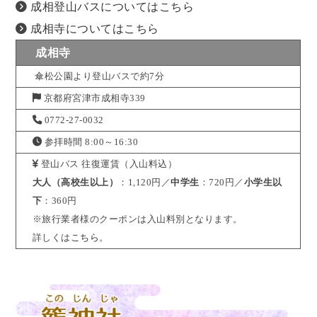
成相登山バスについてはこちら
成相寺についてはこちら
成相寺
傘松公園より登山バスで約7分
京都府宮津市成相寺339
0772-27-0032
参拝時間 8:00～16:30
登山バス 往復運賃（入山料込）
大人（高校生以上）
：1,120円／
中学生
：720円／
小学生以
下
：360円
※旅行業者様のクーポンは入山料別となります。
詳しくは
こちら
。