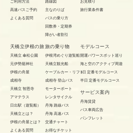
ご利用方法
路線図
お見積り
高速バスご予約
主なのりば
旅行業条件書
よくある質問
バスの乗り方
回数券・定期券
障がい者割引
天橋立伊根の旅
旅の乗り物
モデルコース
天橋立 傘松公園
伊根湾めぐり遊覧船
開運パワースポット巡り
元伊勢籠神社
天橋立観光船
海と空のアクティブ周遊
伊根の舟屋
ケーブルカー・リフト
1日 定番モデルコース
成相寺
成相寺 登山バス
半日 定番モデルコース
天橋立 智恩寺
モーターボート
サービス案内
アマテラス
レンタサイクル
丹海賃貸
日出駅（遊覧船）
丹海 路線バス
バス車両広告
天橋立とは？
丹海 高速バス
パンフレット
伊根の舟屋とは？
交通チャート
よくある質問
お得なチケット