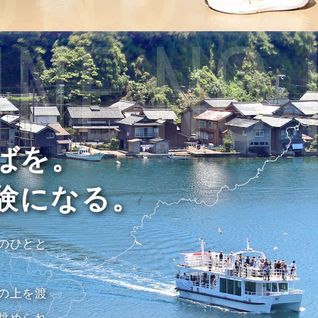
INE NO
ばを。
験になる。
のひとと
の上を渡