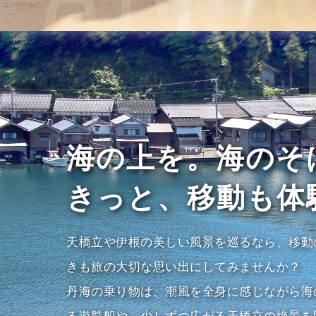
海の上を。海のそ
きっと、移動も体
天橋立や伊根の美しい風景を巡るなら、移動
きも旅の大切な思い出にしてみませんか？
丹海の乗り物は、潮風を全身に感じながら海