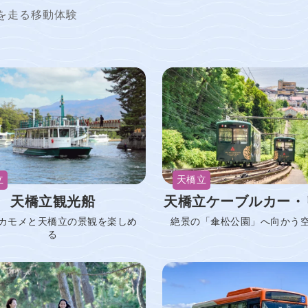
を走る移動体験
立
天橋立
天橋立観光船
天橋立ケーブルカー・
カモメと天橋立の景観を楽しめ
絶景の「傘松公園」へ向かう
る