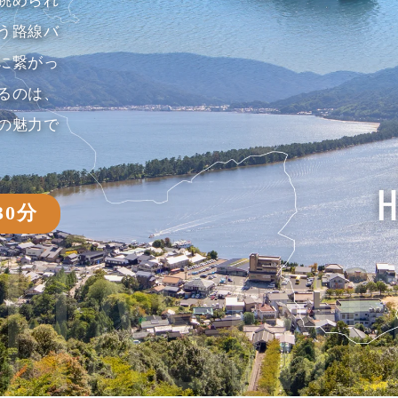
眺められ
う路線バ
に繋がっ
るのは、
の魅力で
0分
HASHID