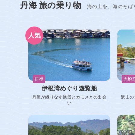
丹海 旅の乗り物
海の上を、海のそば
伊根
天橋
伊根湾めぐり遊覧船
舟屋が織りなす絶景とカモメとの出会
沢山の
い