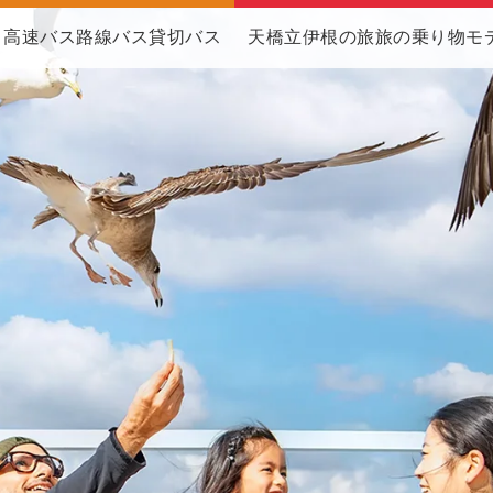
高速バス
路線バス
貸切バス
天橋立伊根の旅
旅の乗り物
モ