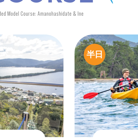
d Model Course: Amanohashidate & Ine
半日