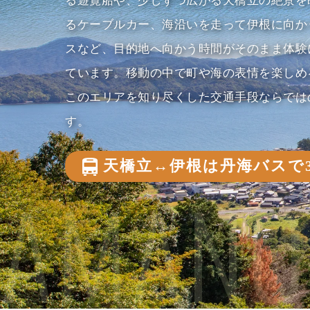
る遊覧船や、少しずつ広がる天橋立の絶景を
るケーブルカー、海沿いを走って伊根に向か
スなど、目的地へ向かう時間がそのまま体験
ています。
移動の中で町や海の表情を楽しめ
このエリアを知り尽くした交通手段ならでは
す。
天橋立↔伊根は丹海バスで3
AMANO