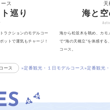
コース
天
ット巡り
海と空
r
Acti
トラクションのモデルコー
海から松並木を眺め、カモ
ポットで運気もチャージ！
で“海の天橋立”を体感す
コース。
コース
»定番観光・１日モデルコース
»定番観光
ES