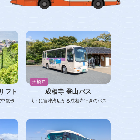
天橋立
リフト
成相寺 登山バス
空中散歩
眼下に宮津湾広がる成相寺行きのバス