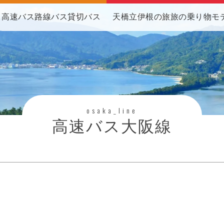
高速バス
路線バス
貸切バス
天橋立伊根の旅
旅の乗り物
モ
osaka_line
高速バス大阪線