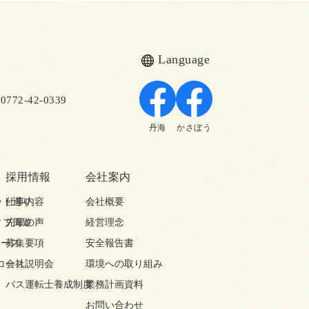
Language
72-42-0339
丹海
かさぼう
採用情報
会社案内
ット巡り
仕事内容
会社概要
ィブ周遊
先輩の声
経営理念
コース
募集要項
安全報告書
コース
会社説明会
環境への取り組み
バス運転士養成制度
業務計画資料
お問い合わせ