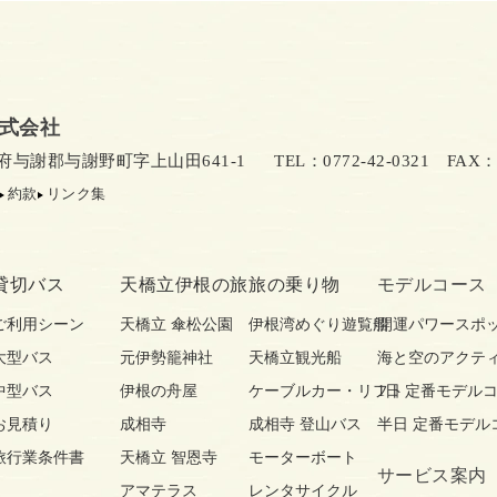
式会社
京都府与謝郡与謝野町字上山田641-1
TEL：0772-42-0321
FAX：07
約款
リンク集
貸切バス
天橋立伊根の旅
旅の乗り物
モデルコース
ご利用シーン
天橋立 傘松公園
伊根湾めぐり遊覧船
開運パワースポ
大型バス
元伊勢籠神社
天橋立観光船
海と空のアクテ
中型バス
伊根の舟屋
ケーブルカー・リフト
1日 定番モデル
お見積り
成相寺
成相寺 登山バス
半日 定番モデル
旅行業条件書
天橋立 智恩寺
モーターボート
サービス案内
アマテラス
レンタサイクル