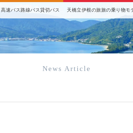
高速バス
路線バス
貸切バス
天橋立伊根の旅
旅の乗り物
モ
News Article