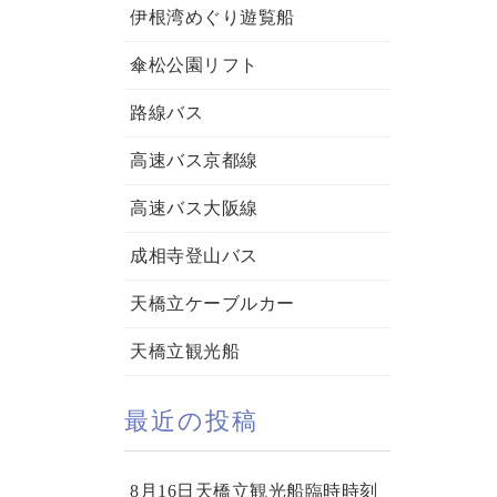
伊根湾めぐり遊覧船
傘松公園リフト
路線バス
高速バス京都線
高速バス大阪線
成相寺登山バス
天橋立ケーブルカー
天橋立観光船
最近の投稿
8月16日天橋立観光船臨時時刻