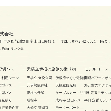
式会社
京都府与謝郡与謝野町字上山田641-1
TEL：0772-42-0321
FAX：07
約款
リンク集
貸切バス
天橋立伊根の旅
旅の乗り物
モデルコース
ご利用シーン
天橋立 傘松公園
伊根湾めぐり遊覧船
開運パワースポ
大型バス
元伊勢籠神社
天橋立観光船
海と空のアクテ
中型バス
伊根の舟屋
ケーブルカー・リフト
1日 定番モデル
お見積り
成相寺
成相寺 登山バス
半日 定番モデル
旅行業条件書
天橋立 智恩寺
モーターボート