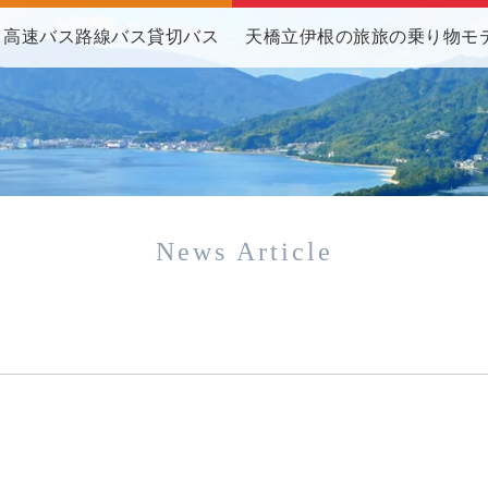
高速バス
路線バス
貸切バス
天橋立伊根の旅
旅の乗り物
モ
News Article