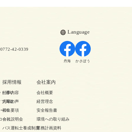
Language
72-42-0339
丹海
かさぼう
採用情報
会社案内
ット巡り
仕事内容
会社概要
ィブ周遊
先輩の声
経営理念
コース
募集要項
安全報告書
コース
会社説明会
環境への取り組み
バス運転士養成制度
業務計画資料