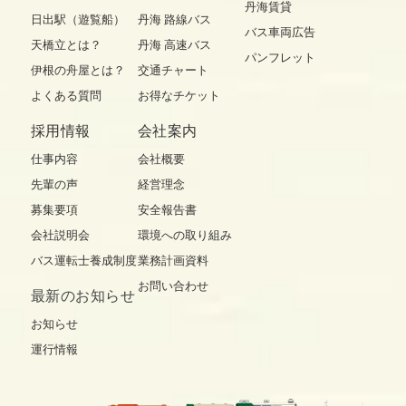
丹海賃貸
日出駅（遊覧船）
丹海 路線バス
バス車両広告
天橋立とは？
丹海 高速バス
パンフレット
伊根の舟屋とは？
交通チャート
よくある質問
お得なチケット
採用情報
会社案内
仕事内容
会社概要
先輩の声
経営理念
募集要項
安全報告書
会社説明会
環境への取り組み
バス運転士養成制度
業務計画資料
お問い合わせ
最新の
お知らせ
お知らせ
運行情報