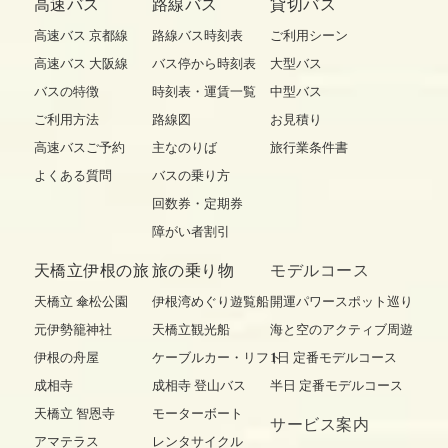
高速バス
路線バス
貸切バス
高速バス 京都線
路線バス時刻表
ご利用シーン
高速バス 大阪線
バス停から時刻表
大型バス
バスの特徴
時刻表・運賃一覧
中型バス
ご利用方法
路線図
お見積り
高速バスご予約
主なのりば
旅行業条件書
よくある質問
バスの乗り方
回数券・定期券
障がい者割引
天橋立伊根の旅
旅の乗り物
モデルコース
天橋立 傘松公園
伊根湾めぐり遊覧船
開運パワースポット巡り
元伊勢籠神社
天橋立観光船
海と空のアクティブ周遊
伊根の舟屋
ケーブルカー・リフト
1日 定番モデルコース
成相寺
成相寺 登山バス
半日 定番モデルコース
天橋立 智恩寺
モーターボート
サービス案内
アマテラス
レンタサイクル