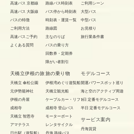
高速バス 京都線
路線バス時刻表
ご利用シーン
高速バス 大阪線
バス停から時刻表
大型バス
バスの特徴
時刻表・運賃一覧
中型バス
ご利用方法
路線図
お見積り
高速バスご予約
主なのりば
旅行業条件書
よくある質問
バスの乗り方
回数券・定期券
障がい者割引
天橋立伊根の旅
旅の乗り物
モデルコース
天橋立 傘松公園
伊根湾めぐり遊覧船
開運パワースポット巡り
元伊勢籠神社
天橋立観光船
海と空のアクティブ周遊
伊根の舟屋
ケーブルカー・リフト
1日 定番モデルコース
成相寺
成相寺 登山バス
半日 定番モデルコース
天橋立 智恩寺
モーターボート
サービス案内
アマテラス
レンタサイクル
丹海賃貸
日出駅（遊覧船）
丹海 路線バス