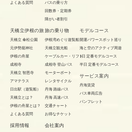
よくある質問
バスの乗り方
回数券・定期券
障がい者割引
天橋立伊根の旅
旅の乗り物
モデルコース
天橋立 傘松公園
伊根湾めぐり遊覧船
開運パワースポット巡り
元伊勢籠神社
天橋立観光船
海と空のアクティブ周遊
伊根の舟屋
ケーブルカー・リフト
1日 定番モデルコース
成相寺
成相寺 登山バス
半日 定番モデルコース
天橋立 智恩寺
モーターボート
サービス案内
アマテラス
レンタサイクル
丹海賃貸
日出駅（遊覧船）
丹海 路線バス
バス車両広告
天橋立とは？
丹海 高速バス
パンフレット
伊根の舟屋とは？
交通チャート
よくある質問
お得なチケット
採用情報
会社案内