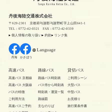
丹後海陸交通株式会社
〒629-2301 京都府与謝郡与謝野町字上山田641-1
TEL：0772-42-0321
FAX：0772-42-0339
個人情報の取り扱い
約款
リンク集
Language
丹海
かさぼう
高速バス
路線バス
貸切バス
高速バス 京都線
路線バス時刻表
ご利用シーン
高速バス 大阪線
バス停から時刻表
大型バス
バスの特徴
時刻表・運賃一覧
中型バス
ご利用方法
路線図
お見積り
高速バスご予約
主なのりば
旅行業条件書