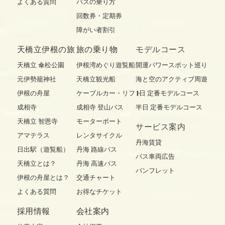
よくある質問
バスの乗り方
回数券・定期券
障がい者割引
天橋立伊根の旅
旅の乗り物
モデルコース
天橋立 傘松公園
伊根湾めぐり遊覧船
開運パワースポット巡り
元伊勢籠神社
天橋立観光船
海と空のアクティブ周遊
伊根の舟屋
ケーブルカー・リフト
1日 定番モデルコース
成相寺
成相寺 登山バス
半日 定番モデルコース
天橋立 智恩寺
モーターボート
サービス案内
アマテラス
レンタサイクル
丹海賃貸
日出駅（遊覧船）
丹海 路線バス
バス車両広告
天橋立とは？
丹海 高速バス
パンフレット
伊根の舟屋とは？
交通チャート
よくある質問
お得なチケット
採用情報
会社案内