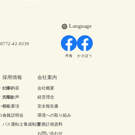
Language
72-42-0339
丹海
かさぼう
採用情報
会社案内
ット巡り
仕事内容
会社概要
ィブ周遊
先輩の声
経営理念
コース
募集要項
安全報告書
コース
会社説明会
環境への取り組み
バス運転士養成制度
業務計画資料
お問い合わせ