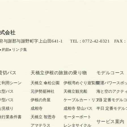
式会社
京都府与謝郡与謝野町字上山田641-1
TEL：0772-42-0321
FAX：07
約款
リンク集
貸切バス
天橋立伊根の旅
旅の乗り物
モデルコース
ご利用シーン
天橋立 傘松公園
伊根湾めぐり遊覧船
開運パワースポ
大型バス
元伊勢籠神社
天橋立観光船
海と空のアクテ
中型バス
伊根の舟屋
ケーブルカー・リフト
1日 定番モデル
お見積り
成相寺
成相寺 登山バス
半日 定番モデル
旅行業条件書
天橋立 智恩寺
モーターボート
サービス案内
アマテラス
レンタサイクル