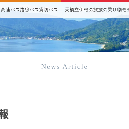
高速バス
路線バス
貸切バス
天橋立伊根の旅
旅の乗り物
モ
News Article
報