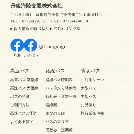
丹後海陸交通株式会社
〒629-2301 京都府与謝郡与謝野町字上山田641-1
TEL：0772-42-0321
FAX：0772-42-0339
個人情報の取り扱い
約款
リンク集
Language
丹海
かさぼう
高速バス
路線バス
貸切バス
高速バス 京都線
路線バス時刻表
ご利用シーン
高速バス 大阪線
バス停から時刻表
大型バス
バスの特徴
時刻表・運賃一覧
中型バス
ご利用方法
路線図
お見積り
高速バスご予約
主なのりば
旅行業条件書
よくある質問
バスの乗り方
回数券・定期券