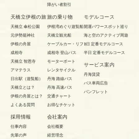
障がい者割引
天橋立伊根の旅
旅の乗り物
モデルコース
天橋立 傘松公園
伊根湾めぐり遊覧船
開運パワースポット巡り
元伊勢籠神社
天橋立観光船
海と空のアクティブ周遊
伊根の舟屋
ケーブルカー・リフト
1日 定番モデルコース
成相寺
成相寺 登山バス
半日 定番モデルコース
天橋立 智恩寺
モーターボート
サービス案内
アマテラス
レンタサイクル
丹海賃貸
日出駅（遊覧船）
丹海 路線バス
バス車両広告
天橋立とは？
丹海 高速バス
パンフレット
伊根の舟屋とは？
交通チャート
よくある質問
お得なチケット
採用情報
会社案内
仕事内容
会社概要
先輩の声
経営理念