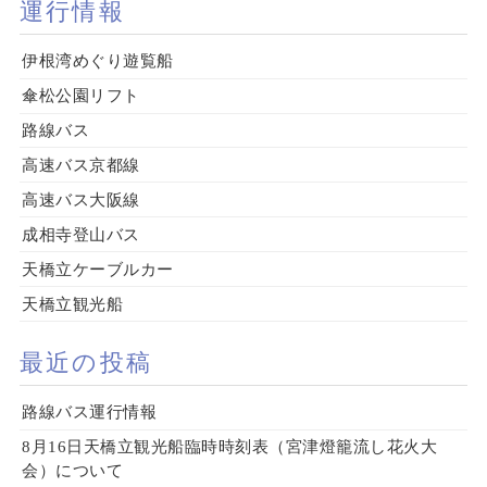
運行情報
伊根湾めぐり遊覧船
傘松公園リフト
路線バス
高速バス京都線
高速バス大阪線
成相寺登山バス
天橋立ケーブルカー
天橋立観光船
最近の投稿
路線バス運行情報
8月16日天橋立観光船臨時時刻表（宮津燈籠流し花火大
会）について