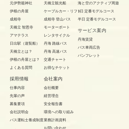
元伊勢籠神社
天橋立観光船
海と空のアクティブ周遊
伊根の舟屋
ケーブルカー・リフト
1日 定番モデルコース
成相寺
成相寺 登山バス
半日 定番モデルコース
天橋立 智恩寺
モーターボート
サービス案内
アマテラス
レンタサイクル
丹海賃貸
日出駅（遊覧船）
丹海 路線バス
バス車両広告
天橋立とは？
丹海 高速バス
パンフレット
伊根の舟屋とは？
交通チャート
よくある質問
お得なチケット
採用情報
会社案内
仕事内容
会社概要
先輩の声
経営理念
募集要項
安全報告書
会社説明会
環境への取り組み
バス運転士養成制度
業務計画資料
お問い合わせ