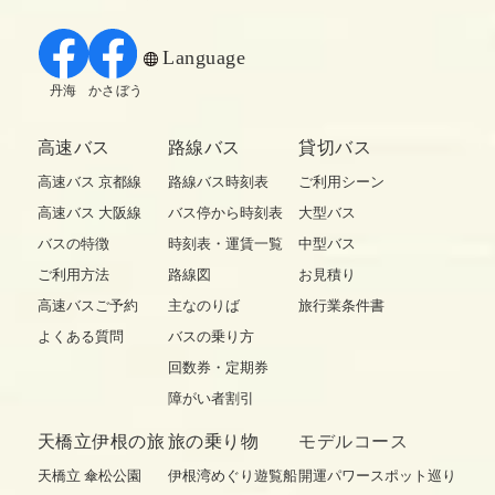
Language
丹海
かさぼう
高速バス
路線バス
貸切バス
高速バス 京都線
路線バス時刻表
ご利用シーン
高速バス 大阪線
バス停から時刻表
大型バス
バスの特徴
時刻表・運賃一覧
中型バス
ご利用方法
路線図
お見積り
高速バスご予約
主なのりば
旅行業条件書
よくある質問
バスの乗り方
回数券・定期券
障がい者割引
天橋立伊根の旅
旅の乗り物
モデルコース
天橋立 傘松公園
伊根湾めぐり遊覧船
開運パワースポット巡り