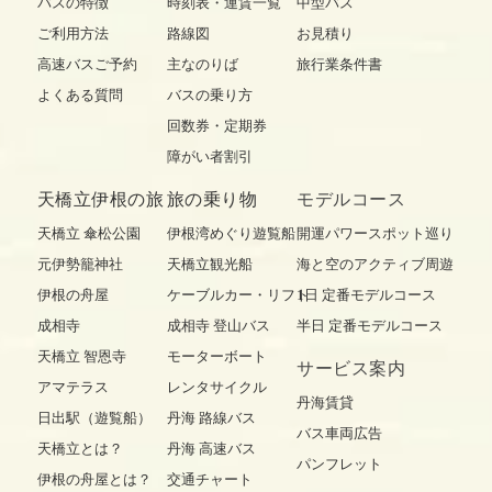
バスの特徴
時刻表・運賃一覧
中型バス
ご利用方法
路線図
お見積り
高速バスご予約
主なのりば
旅行業条件書
よくある質問
バスの乗り方
回数券・定期券
障がい者割引
天橋立伊根の旅
旅の乗り物
モデルコース
天橋立 傘松公園
伊根湾めぐり遊覧船
開運パワースポット巡り
元伊勢籠神社
天橋立観光船
海と空のアクティブ周遊
伊根の舟屋
ケーブルカー・リフト
1日 定番モデルコース
成相寺
成相寺 登山バス
半日 定番モデルコース
天橋立 智恩寺
モーターボート
サービス案内
アマテラス
レンタサイクル
丹海賃貸
日出駅（遊覧船）
丹海 路線バス
バス車両広告
天橋立とは？
丹海 高速バス
パンフレット
伊根の舟屋とは？
交通チャート