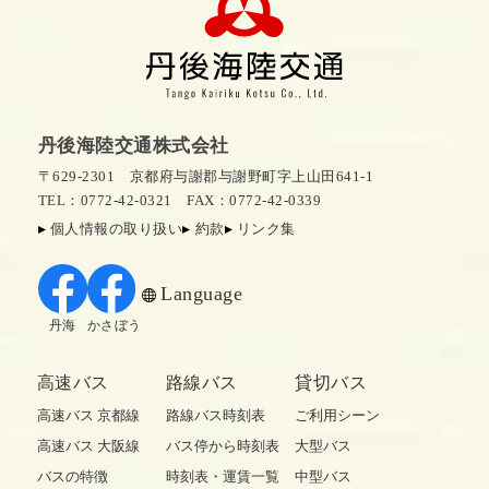
丹後海陸交通株式会社
〒629-2301 京都府与謝郡与謝野町字上山田641-1
TEL：0772-42-0321
FAX：0772-42-0339
個人情報の取り扱い
約款
リンク集
Language
丹海
かさぼう
高速バス
路線バス
貸切バス
高速バス 京都線
路線バス時刻表
ご利用シーン
高速バス 大阪線
バス停から時刻表
大型バス
バスの特徴
時刻表・運賃一覧
中型バス