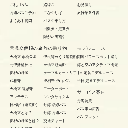
ご利用方法
路線図
お見積り
高速バスご予約
主なのりば
旅行業条件書
よくある質問
バスの乗り方
回数券・定期券
障がい者割引
天橋立伊根の旅
旅の乗り物
モデルコース
天橋立 傘松公園
伊根湾めぐり遊覧船
開運パワースポット巡り
元伊勢籠神社
天橋立観光船
海と空のアクティブ周遊
伊根の舟屋
ケーブルカー・リフト
1日 定番モデルコース
成相寺
成相寺 登山バス
半日 定番モデルコース
天橋立 智恩寺
モーターボート
サービス案内
アマテラス
レンタサイクル
丹海賃貸
日出駅（遊覧船）
丹海 路線バス
バス車両広告
天橋立とは？
丹海 高速バス
パンフレット
伊根の舟屋とは？
交通チャート