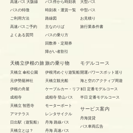
高速バス 大阪線
バス停から時刻表
大型バス
バスの特徴
時刻表・運賃一覧
中型バス
ご利用方法
路線図
お見積り
高速バスご予約
主なのりば
旅行業条件書
よくある質問
バスの乗り方
回数券・定期券
障がい者割引
天橋立伊根の旅
旅の乗り物
モデルコース
天橋立 傘松公園
伊根湾めぐり遊覧船
開運パワースポット巡り
元伊勢籠神社
天橋立観光船
海と空のアクティブ周遊
伊根の舟屋
ケーブルカー・リフト
1日 定番モデルコース
成相寺
成相寺 登山バス
半日 定番モデルコース
天橋立 智恩寺
モーターボート
サービス案内
アマテラス
レンタサイクル
丹海賃貸
日出駅（遊覧船）
丹海 路線バス
バス車両広告
天橋立とは？
丹海 高速バス