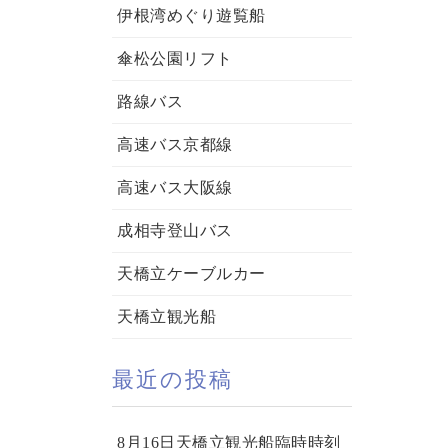
伊根湾めぐり遊覧船
傘松公園リフト
路線バス
高速バス京都線
高速バス大阪線
成相寺登山バス
天橋立ケーブルカー
天橋立観光船
最近の投稿
8月16日天橋立観光船臨時時刻