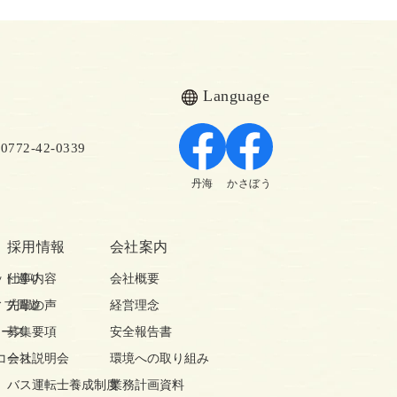
Language
72-42-0339
丹海
かさぼう
採用情報
会社案内
ット巡り
仕事内容
会社概要
ィブ周遊
先輩の声
経営理念
コース
募集要項
安全報告書
コース
会社説明会
環境への取り組み
バス運転士養成制度
業務計画資料