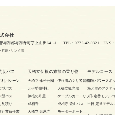
式会社
京都府与謝郡与謝野町字上山田641-1
TEL：0772-42-0321
FAX：07
約款
リンク集
貸切バス
天橋立伊根の旅
旅の乗り物
モデルコース
ご利用シーン
天橋立 傘松公園
伊根湾めぐり遊覧船
開運パワースポ
大型バス
元伊勢籠神社
天橋立観光船
海と空のアクテ
中型バス
伊根の舟屋
ケーブルカー・リフト
1日 定番モデル
お見積り
成相寺
成相寺 登山バス
半日 定番モデル
旅行業条件書
天橋立 智恩寺
モーターボート