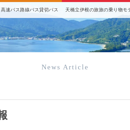
高速バス
路線バス
貸切バス
天橋立伊根の旅
旅の乗り物
モ
News Article
報