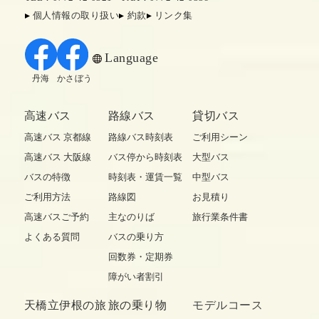
個人情報の取り扱い
約款
リンク集
Language
丹海
かさぼう
高速バス
路線バス
貸切バス
高速バス 京都線
路線バス時刻表
ご利用シーン
高速バス 大阪線
バス停から時刻表
大型バス
バスの特徴
時刻表・運賃一覧
中型バス
ご利用方法
路線図
お見積り
高速バスご予約
主なのりば
旅行業条件書
よくある質問
バスの乗り方
回数券・定期券
障がい者割引
天橋立伊根の旅
旅の乗り物
モデルコース