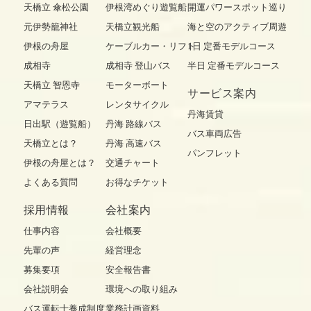
天橋立 傘松公園
伊根湾めぐり遊覧船
開運パワースポット巡り
元伊勢籠神社
天橋立観光船
海と空のアクティブ周遊
伊根の舟屋
ケーブルカー・リフト
1日 定番モデルコース
成相寺
成相寺 登山バス
半日 定番モデルコース
天橋立 智恩寺
モーターボート
サービス案内
アマテラス
レンタサイクル
丹海賃貸
日出駅（遊覧船）
丹海 路線バス
バス車両広告
天橋立とは？
丹海 高速バス
パンフレット
伊根の舟屋とは？
交通チャート
よくある質問
お得なチケット
採用情報
会社案内
仕事内容
会社概要
先輩の声
経営理念
募集要項
安全報告書
会社説明会
環境への取り組み
バス運転士養成制度
業務計画資料