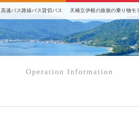
高速バス
路線バス
貸切バス
天橋立伊根の旅
旅の乗り物
モ
Operation Information