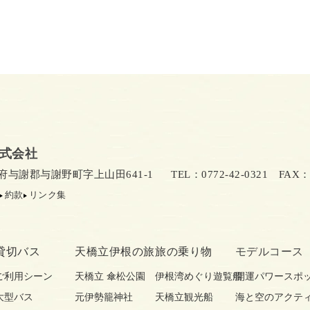
式会社
京都府与謝郡与謝野町字上山田641-1
TEL：0772-42-0321
FAX：07
約款
リンク集
貸切バス
天橋立伊根の旅
旅の乗り物
モデルコース
ご利用シーン
天橋立 傘松公園
伊根湾めぐり遊覧船
開運パワースポ
大型バス
元伊勢籠神社
天橋立観光船
海と空のアクテ