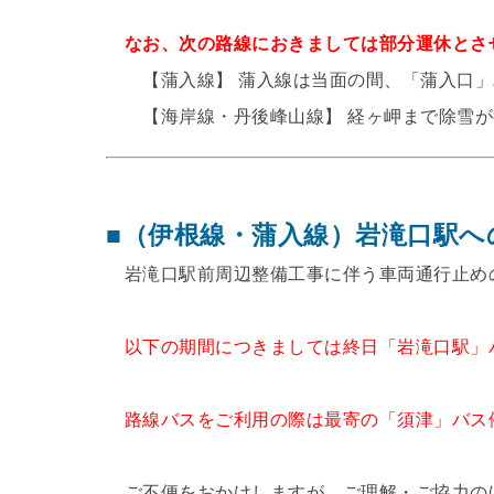
なお、次の路線におきましては部分運休とさ
【蒲入線】 蒲入線は当面の間、「蒲入口」
【海岸線・丹後峰山線】 経ヶ岬まで除雪が
■（伊根線・蒲入線）岩滝口駅へ
岩滝口駅前周辺整備工事に伴う車両通行止め
以下の期間につきましては終日「岩滝口駅」
路線バスをご利用の際は最寄の「須津」バス
ご不便をおかけしますが、ご理解・ご協力の