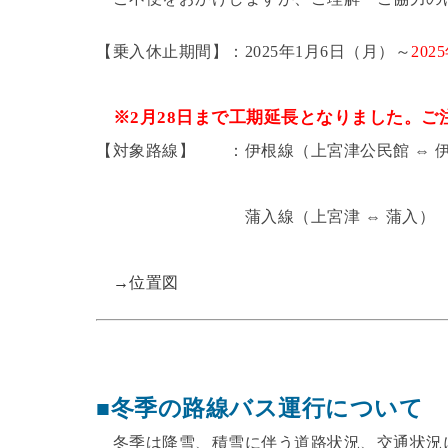
【乗入休止期間】：2025年1月6日（月）～
202
※2月28日まで工期延長となりました。ご
【対象路線】 ：伊根線（上宮津公民館 ⇔ 
蒲入線（上宮津 ⇔ 蒲入）
→位置図
■冬季の路線バス運行について
冬季は降雪、積雪に伴う道路状況、交通状況