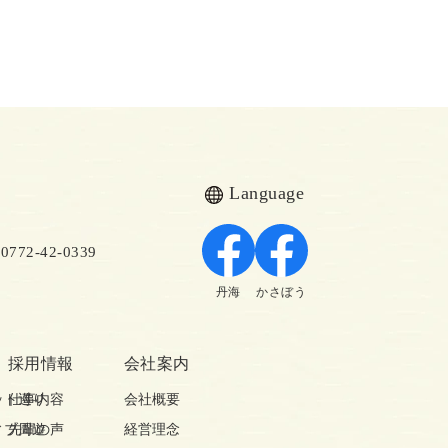
Language
72-42-0339
丹海
かさぼう
採用情報
会社案内
ット巡り
仕事内容
会社概要
ィブ周遊
先輩の声
経営理念