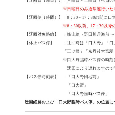
【迂回日（曜日）】：月曜日～土曜日（祝日の
※日曜日のみ通常運行いた
【迂回便（時間）】：8：30～17：30の間に
※8：30以前、17：30
【迂回対象路線】 ：峰山線（野田川丹海前 ⇔
【休止バス停】 ：迂回時は「口大野」「口
「三ツ橋」「京丹後大宮駅」「口大
※口大野臨時バス停の時刻は「口大野
迂回により遅れますので予めご
【バス停時刻表】 ：「
口大野団地前
」
「
口大野
」
「
口大野臨時バス停
」
迂回経路および「口大野臨時バス停」の位置に