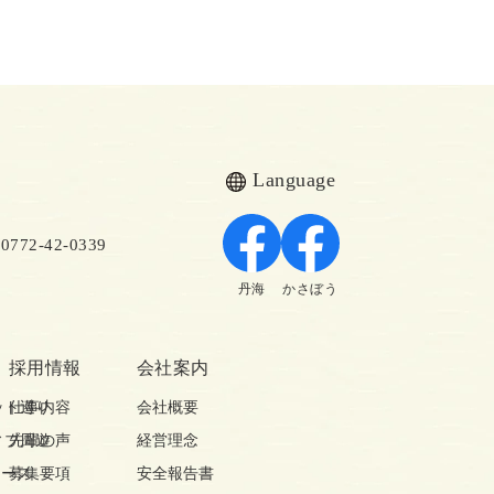
Language
72-42-0339
丹海
かさぼう
採用情報
会社案内
ット巡り
仕事内容
会社概要
ィブ周遊
先輩の声
経営理念
コース
募集要項
安全報告書