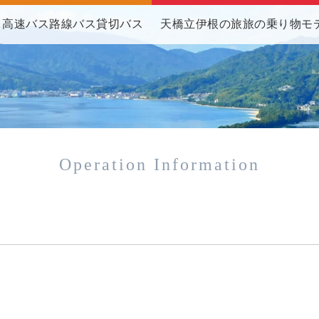
高速バス
路線バス
貸切バス
天橋立伊根の旅
旅の乗り物
モ
Operation Information