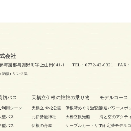
式会社
京都府与謝郡与謝野町字上山田641-1
TEL：0772-42-0321
FAX：07
約款
リンク集
貸切バス
天橋立伊根の旅
旅の乗り物
モデルコース
ご利用シーン
天橋立 傘松公園
伊根湾めぐり遊覧船
開運パワースポ
大型バス
元伊勢籠神社
天橋立観光船
海と空のアクテ
中型バス
伊根の舟屋
ケーブルカー・リフト
1日 定番モデル