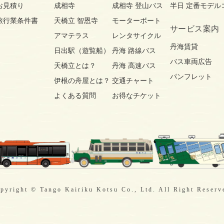
お見積り
成相寺
成相寺 登山バス
半日 定番モデル
旅行業条件書
天橋立 智恩寺
モーターボート
サービス案内
アマテラス
レンタサイクル
丹海賃貸
日出駅（遊覧船）
丹海 路線バス
バス車両広告
天橋立とは？
丹海 高速バス
パンフレット
伊根の舟屋とは？
交通チャート
よくある質問
お得なチケット
pyright © Tango Kairiku Kotsu Co., Ltd. All Right Reserv