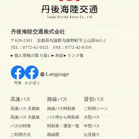
丹後海陸交通株式会社
〒629-2301 京都府与謝郡与謝野町字上山田641-1
TEL：0772-42-0321
FAX：0772-42-0339
個人情報の取り扱い
約款
リンク集
Language
丹海
かさぼう
高速バス
路線バス
貸切バス
高速バス 京都線
路線バス時刻表
ご利用シーン
高速バス 大阪線
バス停から時刻表
大型バス
バスの特徴
時刻表・運賃一覧
中型バス
ご利用方法
路線図
お見積り