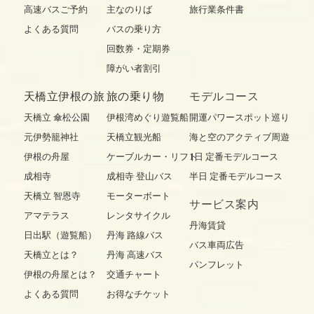
高速バスご予約
主なのりば
旅行業条件書
よくある質問
バスの乗り方
回数券・定期券
障がい者割引
天橋立伊根の旅
旅の乗り物
モデルコース
天橋立 傘松公園
伊根湾めぐり遊覧船
開運パワースポット巡り
元伊勢籠神社
天橋立観光船
海と空のアクティブ周遊
伊根の舟屋
ケーブルカー・リフト
1日 定番モデルコース
成相寺
成相寺 登山バス
半日 定番モデルコース
天橋立 智恩寺
モーターボート
サービス案内
アマテラス
レンタサイクル
丹海賃貸
日出駅（遊覧船）
丹海 路線バス
バス車両広告
天橋立とは？
丹海 高速バス
パンフレット
伊根の舟屋とは？
交通チャート
よくある質問
お得なチケット