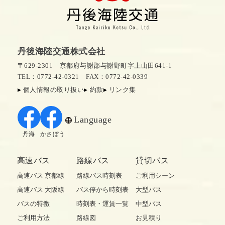
丹後海陸交通株式会社
〒629-2301 京都府与謝郡与謝野町字上山田641-1
TEL：0772-42-0321
FAX：0772-42-0339
個人情報の取り扱い
約款
リンク集
Language
丹海
かさぼう
高速バス
路線バス
貸切バス
高速バス 京都線
路線バス時刻表
ご利用シーン
高速バス 大阪線
バス停から時刻表
大型バス
バスの特徴
時刻表・運賃一覧
中型バス
ご利用方法
路線図
お見積り