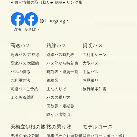
個人情報の取り扱い
約款
リンク集
Language
丹海
かさぼう
高速バス
路線バス
貸切バス
高速バス 京都線
路線バス時刻表
ご利用シーン
高速バス 大阪線
バス停から時刻表
大型バス
バスの特徴
時刻表・運賃一覧
中型バス
ご利用方法
路線図
お見積り
高速バスご予約
主なのりば
旅行業条件書
よくある質問
バスの乗り方
回数券・定期券
障がい者割引
天橋立伊根の旅
旅の乗り物
モデルコース
天橋立 傘松公園
伊根湾めぐり遊覧船
開運パワースポット巡り