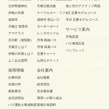
元伊勢籠神社
天橋立観光船
海と空のアクティブ周遊
伊根の舟屋
ケーブルカー・リフト
1日 定番モデルコース
成相寺
成相寺 登山バス
半日 定番モデルコース
天橋立 智恩寺
モーターボート
サービス案内
アマテラス
レンタサイクル
丹海賃貸
日出駅（遊覧船）
丹海 路線バス
バス車両広告
天橋立とは？
丹海 高速バス
パンフレット
伊根の舟屋とは？
交通チャート
よくある質問
お得なチケット
採用情報
会社案内
仕事内容
会社概要
先輩の声
経営理念
募集要項
安全報告書
会社説明会
環境への取り組み
バス運転士養成制度
業務計画資料