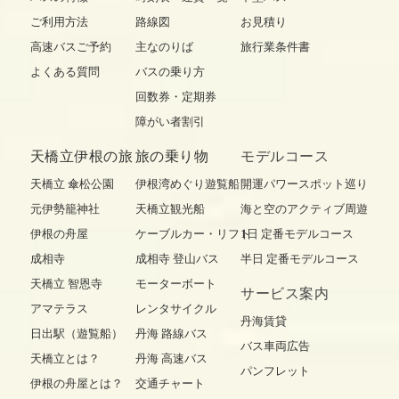
ご利用方法
路線図
お見積り
高速バスご予約
主なのりば
旅行業条件書
よくある質問
バスの乗り方
回数券・定期券
障がい者割引
天橋立伊根の旅
旅の乗り物
モデルコース
天橋立 傘松公園
伊根湾めぐり遊覧船
開運パワースポット巡り
元伊勢籠神社
天橋立観光船
海と空のアクティブ周遊
伊根の舟屋
ケーブルカー・リフト
1日 定番モデルコース
成相寺
成相寺 登山バス
半日 定番モデルコース
天橋立 智恩寺
モーターボート
サービス案内
アマテラス
レンタサイクル
丹海賃貸
日出駅（遊覧船）
丹海 路線バス
バス車両広告
天橋立とは？
丹海 高速バス
パンフレット
伊根の舟屋とは？
交通チャート