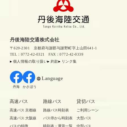
丹後海陸交通株式会社
〒629-2301 京都府与謝郡与謝野町字上山田641-1
TEL：0772-42-0321
FAX：0772-42-0339
個人情報の取り扱い
約款
リンク集
Language
丹海
かさぼう
高速バス
路線バス
貸切バス
高速バス 京都線
路線バス時刻表
ご利用シーン
高速バス 大阪線
バス停から時刻表
大型バス
バスの特徴
時刻表・運賃一覧
中型バス