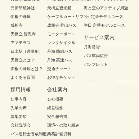
元伊勢籠神社
天橋立観光船
海と空のアクティブ周遊
伊根の舟屋
ケーブルカー・リフト
1日 定番モデルコース
成相寺
成相寺 登山バス
半日 定番モデルコース
天橋立 智恩寺
モーターボート
サービス案内
アマテラス
レンタサイクル
丹海賃貸
日出駅（遊覧船）
丹海 路線バス
バス車両広告
天橋立とは？
丹海 高速バス
パンフレット
伊根の舟屋とは？
交通チャート
よくある質問
お得なチケット
採用情報
会社案内
仕事内容
会社概要
先輩の声
経営理念
募集要項
安全報告書
会社説明会
環境への取り組み
バス運転士養成制度
業務計画資料