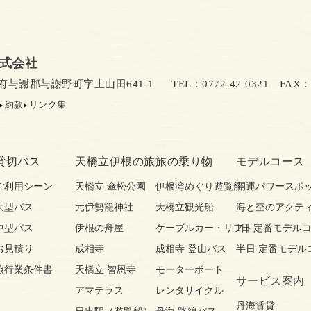
式会社
京都府与謝郡与謝野町字上山田641-1
TEL：0772-42-0321
FAX：07
約款
リンク集
貸切バス
天橋立伊根の旅
旅の乗り物
モデルコース
ご利用シーン
天橋立 傘松公園
伊根湾めぐり遊覧船
開運パワースポ
大型バス
元伊勢籠神社
天橋立観光船
海と空のアクテ
中型バス
伊根の舟屋
ケーブルカー・リフト
1日 定番モデル
お見積り
成相寺
成相寺 登山バス
半日 定番モデル
旅行業条件書
天橋立 智恩寺
モーターボート
サービス案内
アマテラス
レンタサイクル
丹海賃貸