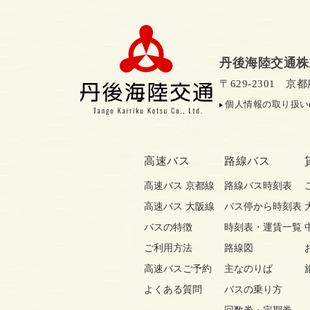
丹後海陸交通株
〒629-2301 
個人情報の取り扱い
高速バス
路線バス
高速バス 京都線
路線バス時刻表
高速バス 大阪線
バス停から時刻表
バスの特徴
時刻表・運賃一覧
ご利用方法
路線図
高速バスご予約
主なのりば
よくある質問
バスの乗り方