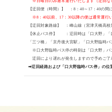
※日曜日のみ通常運行いたします（迂回な
【迂回便（時間）】 ：8：40～17：40の
※8：40以前、17：30以降の便は通常運
【迂回対象路線】 ：峰山線（宮津天橋高校加
【休止バス停】 ：迂回時は「口大野」「口
「三ツ橋」「京丹後大宮駅」「口大野臨時バ
※口大野臨時バス停の時刻は「口大野」バス
迂回により遅れが発生しますので予めご了
➡迂回経路および「口大野臨時バス停」の位