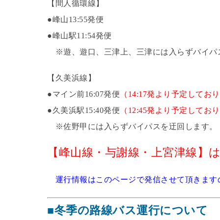
【間人循環線】
●峰山13:55発便
●峰山駅11:54発便
※遊、遊口、三津上、三津には入らずバイパ
【久美浜線】
●マイン前16:07発便
（14:17発より予定して
●久美浜駅15:40発便
（12:45発より予定して
※佐野甲には入らずバイパスを迂回します。
【峰山線・与謝線・上宮津線】
運行情報はこのページで発信させて頂きます
■冬季の路線バス運行について