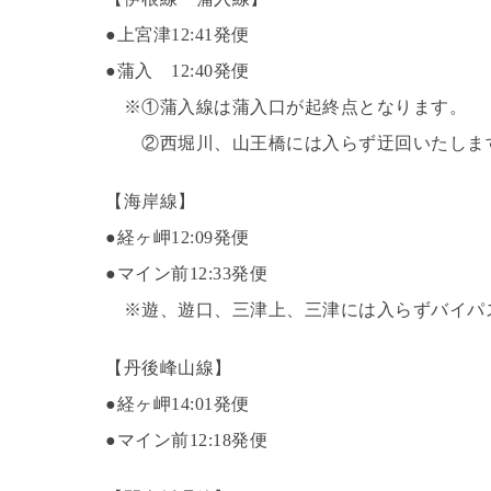
●上宮津12:41発便
●蒲入 12:40発便
※①蒲入線は蒲入口が起終点となります。
②西堀川、山王橋には入らず迂回いたしま
【海岸線】
●経ヶ岬12:09発便
●マイン前12:33発便
※遊、遊口、三津上、三津には入らずバイパ
【丹後峰山線】
●経ヶ岬14:01発便
●マイン前12:18発便