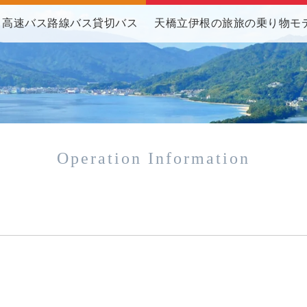
高速バス
路線バス
貸切バス
天橋立伊根の旅
旅の乗り物
モ
Operation Information