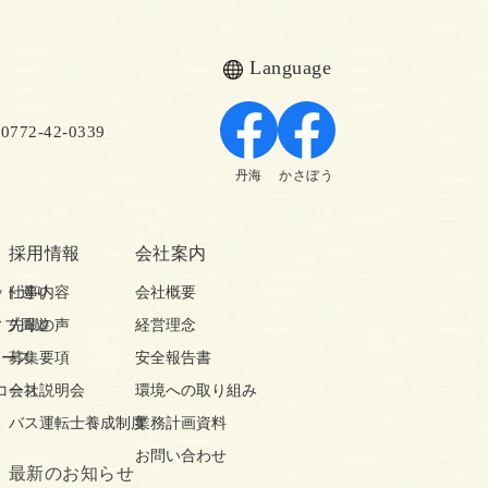
Language
72-42-0339
丹海
かさぼう
採用情報
会社案内
ット巡り
仕事内容
会社概要
ィブ周遊
先輩の声
経営理念
コース
募集要項
安全報告書
コース
会社説明会
環境への取り組み
バス運転士養成制度
業務計画資料
お問い合わせ
最新の
お知らせ