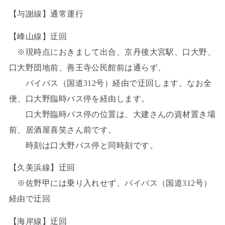
【与謝線】通常運行
【峰山線】迂回
※現時点におきまして出合、京丹後大宮駅、口大野、
口大野団地前、善王寺公民館前は通らず、
バイパス（国道312号）経由で迂回します。なお全
便、口大野臨時バス停を経由します。
口大野臨時バス停の位置は、大建さんの資材置き場
前、居酒屋喜笑さん前です。
時刻は口大野バス停と同時刻です。
【久美浜線】迂回
※佐野甲には乗り入れせず、バイパス（国道312号）
経由で迂回
【海岸線】迂回