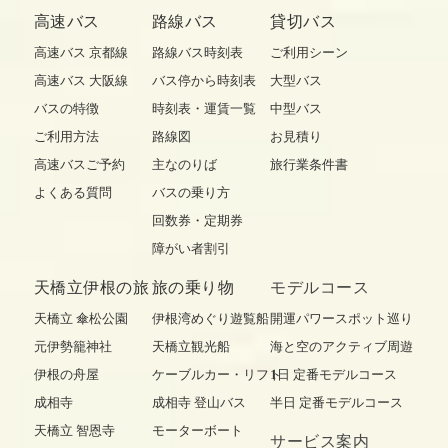
高速バス
路線バス
貸切バス
高速バス 京都線
路線バス時刻表
ご利用シーン
高速バス 大阪線
バス停から時刻表
大型バス
バスの特徴
時刻表・運賃一覧
中型バス
ご利用方法
路線図
お見積り
高速バスご予約
主なのりば
旅行業条件書
よくある質問
バスの乗り方
回数券・定期券
障がい者割引
天橋立伊根の旅
旅の乗り物
モデルコース
天橋立 傘松公園
伊根湾めぐり遊覧船
開運パワースポット巡り
元伊勢籠神社
天橋立観光船
海と空のアクティブ周遊
伊根の舟屋
ケーブルカー・リフト
1日 定番モデルコース
成相寺
成相寺 登山バス
半日 定番モデルコース
天橋立 智恩寺
モーターボート
サービス案内