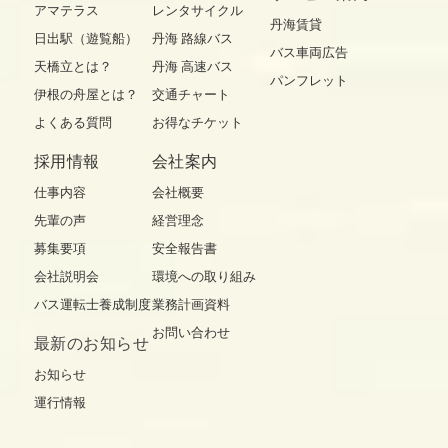
アマテラス
レンタサイクル
丹海賃貸
日出駅（遊覧船）
丹海 路線バス
バス車両広告
天橋立とは？
丹海 高速バス
パンフレット
伊根の舟屋とは？
交通チャート
よくある質問
お得なチケット
採用情報
会社案内
仕事内容
会社概要
先輩の声
経営理念
募集要項
安全報告書
会社説明会
環境への取り組み
バス運転士養成制度
業務計画資料
お問い合わせ
最新の
お知らせ
お知らせ
運行情報