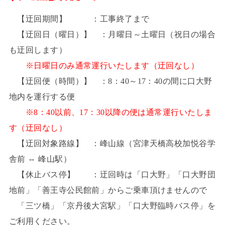
【迂回期間】 ：工事終了まで
【迂回日（曜日）】 ：月曜日～土曜日（祝日の場合
も迂回します）
※日曜日のみ通常運行いたします（迂回なし）
【迂回便（時間）】 ：8：40～17：40の間に口大野
地内を運行する便
※8：40以前、17：30以降の便は通常運行いたしま
す（迂回なし）
【迂回対象路線】 ：峰山線（宮津天橋高校加悦谷学
舎前 ⇔ 峰山駅）
【休止バス停】 ：迂回時は「口大野」「口大野団
地前」「善王寺公民館前」からご乗車頂けませんので
「三ツ橋」「京丹後大宮駅」「口大野臨時バス停」を
ご利用ください。