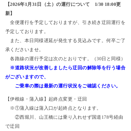
【2026年1月31日（土）の運行について 1/30 18:00更
新】
全便運行を予定しておりますが、引き続き迂回運行を
予定しております。
また、本日同様遅延が発生する見込みです。何卒ご了
承くださいませ。
各路線の運行予定は次のとおりです。（30日と同様）
※道路状況が改善しましたら迂回の解除等を行う場合
がございますので、
ご乗車の際は最新の運行状況をご確認ください。
【伊根線・蒲入線】起終点変更・迂回
※①蒲入線は蒲入口が起終点となります。
②西堀川、山王橋には乗り入れせず国道178号経由
で迂回