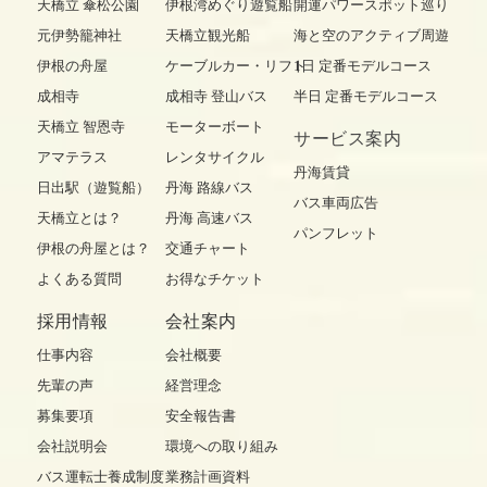
天橋立 傘松公園
伊根湾めぐり遊覧船
開運パワースポット巡り
元伊勢籠神社
天橋立観光船
海と空のアクティブ周遊
伊根の舟屋
ケーブルカー・リフト
1日 定番モデルコース
成相寺
成相寺 登山バス
半日 定番モデルコース
天橋立 智恩寺
モーターボート
サービス案内
アマテラス
レンタサイクル
丹海賃貸
日出駅（遊覧船）
丹海 路線バス
バス車両広告
天橋立とは？
丹海 高速バス
パンフレット
伊根の舟屋とは？
交通チャート
よくある質問
お得なチケット
採用情報
会社案内
仕事内容
会社概要
先輩の声
経営理念
募集要項
安全報告書
会社説明会
環境への取り組み
バス運転士養成制度
業務計画資料