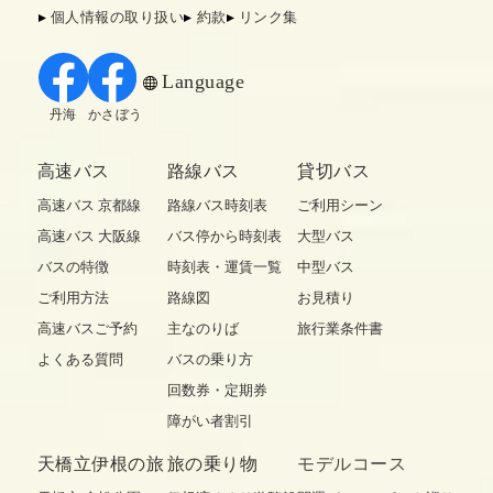
個人情報の取り扱い
約款
リンク集
Language
丹海
かさぼう
高速バス
路線バス
貸切バス
高速バス 京都線
路線バス時刻表
ご利用シーン
高速バス 大阪線
バス停から時刻表
大型バス
バスの特徴
時刻表・運賃一覧
中型バス
ご利用方法
路線図
お見積り
高速バスご予約
主なのりば
旅行業条件書
よくある質問
バスの乗り方
回数券・定期券
障がい者割引
天橋立伊根の旅
旅の乗り物
モデルコース