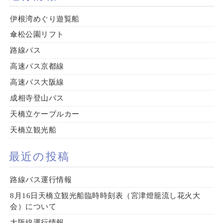
伊根湾めぐり遊覧船
傘松公園リフト
路線バス
高速バス京都線
高速バス大阪線
成相寺登山バス
天橋立ケーブルカー
天橋立観光船
最近の投稿
路線バス運行情報
8月16日天橋立観光船臨時時刻表（宮津燈籠流し花火大
会）について
大阪線運行情報