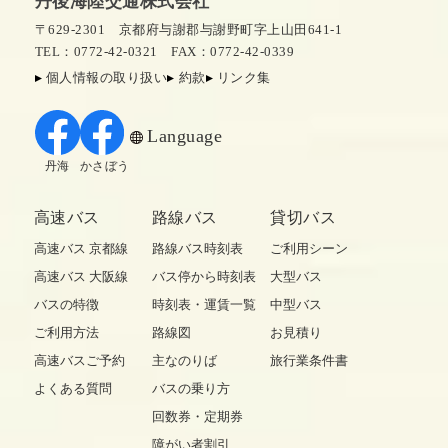
丹後海陸交通株式会社
〒629-2301 京都府与謝郡与謝野町字上山田641-1
TEL：0772-42-0321
FAX：0772-42-0339
個人情報の取り扱い
約款
リンク集
Language
丹海
かさぼう
高速バス
路線バス
貸切バス
高速バス 京都線
路線バス時刻表
ご利用シーン
高速バス 大阪線
バス停から時刻表
大型バス
バスの特徴
時刻表・運賃一覧
中型バス
ご利用方法
路線図
お見積り
高速バスご予約
主なのりば
旅行業条件書
よくある質問
バスの乗り方
回数券・定期券
障がい者割引