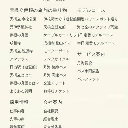
天橋立伊根の旅
旅の乗り物
モデルコース
天橋立 傘松公園
伊根湾めぐり遊覧船
開運パワースポット巡り
元伊勢籠神社
天橋立観光船
海と空のアクティブ周遊
伊根の舟屋
ケーブルカー・リフト
1日 定番モデルコース
成相寺
成相寺 登山バス
半日 定番モデルコース
天橋立 智恩寺
モーターボート
サービス案内
アマテラス
レンタサイクル
丹海賃貸
日出駅（遊覧船）
丹海 路線バス
バス車両広告
天橋立とは？
丹海 高速バス
パンフレット
伊根の舟屋とは？
交通チャート
よくある質問
お得なチケット
採用情報
会社案内
仕事内容
会社概要
先輩の声
経営理念
募集要項
安全報告書