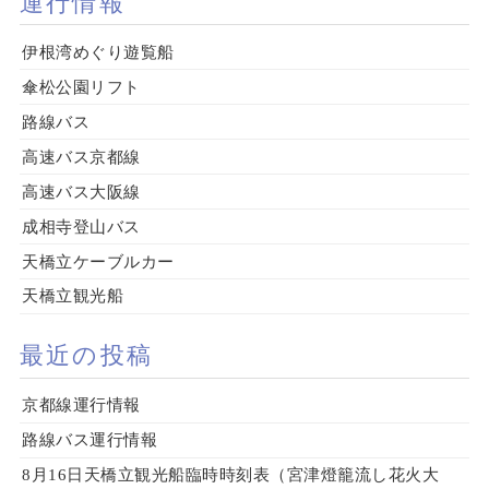
運行情報
伊根湾めぐり遊覧船
傘松公園リフト
路線バス
高速バス京都線
高速バス大阪線
成相寺登山バス
天橋立ケーブルカー
天橋立観光船
最近の投稿
京都線運行情報
路線バス運行情報
8月16日天橋立観光船臨時時刻表（宮津燈籠流し花火大