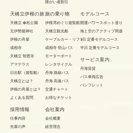
障がい者割引
天橋立伊根の旅
旅の乗り物
モデルコース
天橋立 傘松公園
伊根湾めぐり遊覧船
開運パワースポット巡り
元伊勢籠神社
天橋立観光船
海と空のアクティブ周遊
伊根の舟屋
ケーブルカー・リフト
1日 定番モデルコース
成相寺
成相寺 登山バス
半日 定番モデルコース
天橋立 智恩寺
モーターボート
サービス案内
アマテラス
レンタサイクル
丹海賃貸
日出駅（遊覧船）
丹海 路線バス
バス車両広告
天橋立とは？
丹海 高速バス
パンフレット
伊根の舟屋とは？
交通チャート
よくある質問
お得なチケット
採用情報
会社案内
仕事内容
会社概要
先輩の声
経営理念