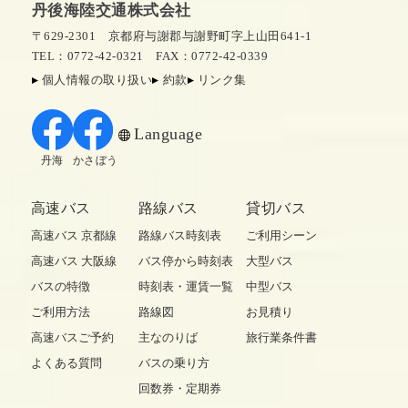
丹後海陸交通株式会社
〒629-2301 京都府与謝郡与謝野町字上山田641-1
TEL：0772-42-0321
FAX：0772-42-0339
個人情報の取り扱い
約款
リンク集
Language
丹海
かさぼう
高速バス
路線バス
貸切バス
高速バス 京都線
路線バス時刻表
ご利用シーン
高速バス 大阪線
バス停から時刻表
大型バス
バスの特徴
時刻表・運賃一覧
中型バス
ご利用方法
路線図
お見積り
高速バスご予約
主なのりば
旅行業条件書
よくある質問
バスの乗り方
回数券・定期券