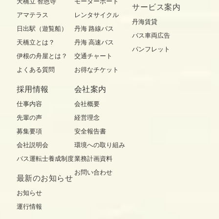
天橋立 智恩寺
モーターボート
サービス案内
アマテラス
レンタサイクル
丹海賃貸
日出駅（遊覧船）
丹海 路線バス
バス車両広告
天橋立とは？
丹海 高速バス
パンフレット
伊根の舟屋とは？
交通チャート
よくある質問
お得なチケット
採用情報
会社案内
仕事内容
会社概要
先輩の声
経営理念
募集要項
安全報告書
会社説明会
環境への取り組み
バス運転士養成制度
業務計画資料
お問い合わせ
最新の
お知らせ
お知らせ
運行情報