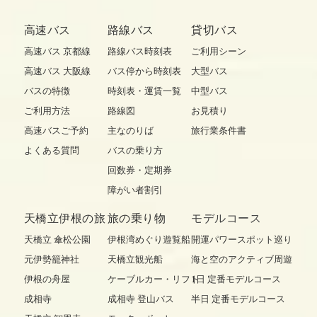
高速バス
路線バス
貸切バス
高速バス 京都線
路線バス時刻表
ご利用シーン
高速バス 大阪線
バス停から時刻表
大型バス
バスの特徴
時刻表・運賃一覧
中型バス
ご利用方法
路線図
お見積り
高速バスご予約
主なのりば
旅行業条件書
よくある質問
バスの乗り方
回数券・定期券
障がい者割引
天橋立伊根の旅
旅の乗り物
モデルコース
天橋立 傘松公園
伊根湾めぐり遊覧船
開運パワースポット巡り
元伊勢籠神社
天橋立観光船
海と空のアクティブ周遊
伊根の舟屋
ケーブルカー・リフト
1日 定番モデルコース
成相寺
成相寺 登山バス
半日 定番モデルコース