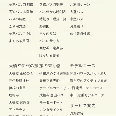
高速バス 京都線
路線バス時刻表
ご利用シーン
高速バス 大阪線
バス停から時刻表
大型バス
バスの特徴
時刻表・運賃一覧
中型バス
ご利用方法
路線図
お見積り
高速バスご予約
主なのりば
旅行業条件書
よくある質問
バスの乗り方
回数券・定期券
障がい者割引
天橋立伊根の旅
旅の乗り物
モデルコース
天橋立 傘松公園
伊根湾めぐり遊覧船
開運パワースポット巡り
元伊勢籠神社
天橋立観光船
海と空のアクティブ周遊
伊根の舟屋
ケーブルカー・リフト
1日 定番モデルコース
成相寺
成相寺 登山バス
半日 定番モデルコース
天橋立 智恩寺
モーターボート
サービス案内
アマテラス
レンタサイクル
丹海賃貸