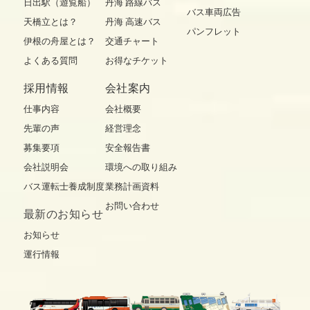
日出駅（遊覧船）
丹海 路線バス
バス車両広告
天橋立とは？
丹海 高速バス
パンフレット
伊根の舟屋とは？
交通チャート
よくある質問
お得なチケット
採用情報
会社案内
仕事内容
会社概要
先輩の声
経営理念
募集要項
安全報告書
会社説明会
環境への取り組み
バス運転士養成制度
業務計画資料
お問い合わせ
最新の
お知らせ
お知らせ
運行情報