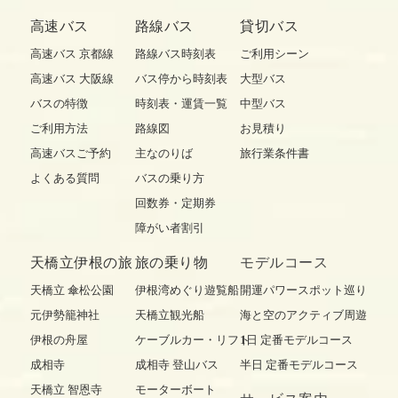
高速バス
路線バス
貸切バス
高速バス 京都線
路線バス時刻表
ご利用シーン
高速バス 大阪線
バス停から時刻表
大型バス
バスの特徴
時刻表・運賃一覧
中型バス
ご利用方法
路線図
お見積り
高速バスご予約
主なのりば
旅行業条件書
よくある質問
バスの乗り方
回数券・定期券
障がい者割引
天橋立伊根の旅
旅の乗り物
モデルコース
天橋立 傘松公園
伊根湾めぐり遊覧船
開運パワースポット巡り
元伊勢籠神社
天橋立観光船
海と空のアクティブ周遊
伊根の舟屋
ケーブルカー・リフト
1日 定番モデルコース
成相寺
成相寺 登山バス
半日 定番モデルコース
天橋立 智恩寺
モーターボート