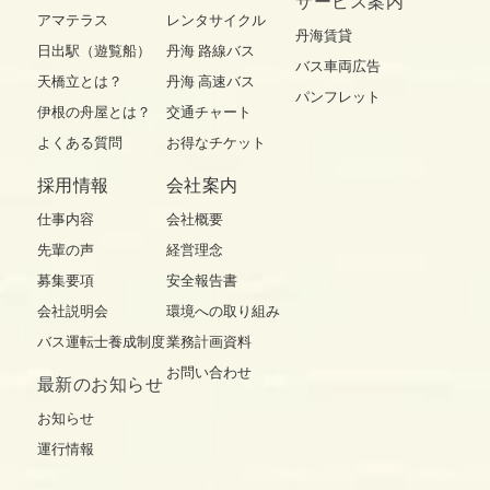
サービス案内
アマテラス
レンタサイクル
丹海賃貸
日出駅（遊覧船）
丹海 路線バス
バス車両広告
天橋立とは？
丹海 高速バス
パンフレット
伊根の舟屋とは？
交通チャート
よくある質問
お得なチケット
採用情報
会社案内
仕事内容
会社概要
先輩の声
経営理念
募集要項
安全報告書
会社説明会
環境への取り組み
バス運転士養成制度
業務計画資料
お問い合わせ
最新の
お知らせ
お知らせ
運行情報