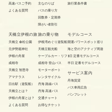
高速バスご予約
主なのりば
旅行業条件書
よくある質問
バスの乗り方
回数券・定期券
障がい者割引
天橋立伊根の旅
旅の乗り物
モデルコース
天橋立 傘松公園
伊根湾めぐり遊覧船
開運パワースポット巡り
元伊勢籠神社
天橋立観光船
海と空のアクティブ周遊
伊根の舟屋
ケーブルカー・リフト
1日 定番モデルコース
成相寺
成相寺 登山バス
半日 定番モデルコース
天橋立 智恩寺
モーターボート
サービス案内
アマテラス
レンタサイクル
丹海賃貸
日出駅（遊覧船）
丹海 路線バス
バス車両広告
天橋立とは？
丹海 高速バス
パンフレット
伊根の舟屋とは？
交通チャート
よくある質問
お得なチケット