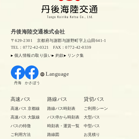
丹後海陸交通株式会社
〒629-2301 京都府与謝郡与謝野町字上山田641-1
TEL：0772-42-0321
FAX：0772-42-0339
個人情報の取り扱い
約款
リンク集
Language
丹海
かさぼう
高速バス
路線バス
貸切バス
高速バス 京都線
路線バス時刻表
ご利用シーン
高速バス 大阪線
バス停から時刻表
大型バス
バスの特徴
時刻表・運賃一覧
中型バス
ご利用方法
路線図
お見積り