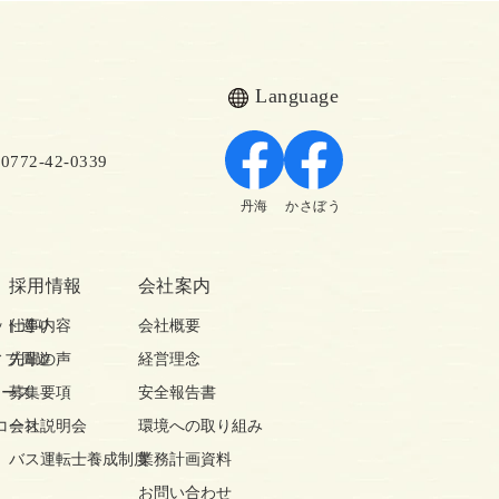
Language
72-42-0339
丹海
かさぼう
採用情報
会社案内
ット巡り
仕事内容
会社概要
ィブ周遊
先輩の声
経営理念
コース
募集要項
安全報告書
コース
会社説明会
環境への取り組み
バス運転士養成制度
業務計画資料
お問い合わせ