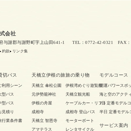
式会社
京都府与謝郡与謝野町字上山田641-1
TEL：0772-42-0321
FAX：07
約款
リンク集
貸切バス
天橋立伊根の旅
旅の乗り物
モデルコース
ご利用シーン
天橋立 傘松公園
伊根湾めぐり遊覧船
開運パワースポ
大型バス
元伊勢籠神社
天橋立観光船
海と空のアクテ
中型バス
伊根の舟屋
ケーブルカー・リフト
1日 定番モデル
お見積り
成相寺
成相寺 登山バス
半日 定番モデル
旅行業条件書
天橋立 智恩寺
モーターボート
サービス案内
アマテラス
レンタサイクル