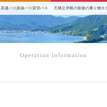
高速バス
路線バス
貸切バス
天橋立伊根の旅
旅の乗り物
モ
Operation Information