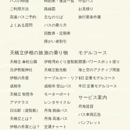
バスの特徴
時刻表・運賃一覧
中型バス
ご利用方法
路線図
お見積り
高速バスご予約
主なのりば
旅行業条件書
よくある質問
バスの乗り方
回数券・定期券
障がい者割引
天橋立伊根の旅
旅の乗り物
モデルコース
天橋立 傘松公園
伊根湾めぐり遊覧船
開運パワースポット巡り
元伊勢籠神社
天橋立観光船
海と空のアクティブ周遊
伊根の舟屋
ケーブルカー・リフト
1日 定番モデルコース
成相寺
成相寺 登山バス
半日 定番モデルコース
天橋立 智恩寺
モーターボート
サービス案内
アマテラス
レンタサイクル
丹海賃貸
日出駅（遊覧船）
丹海 路線バス
バス車両広告
天橋立とは？
丹海 高速バス
パンフレット
伊根の舟屋とは？
交通チャート