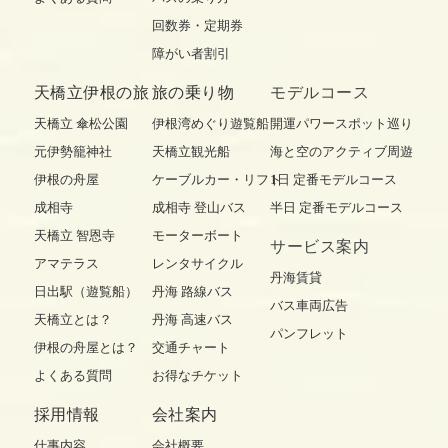
回数券・定期券
障がい者割引
天橋立伊根の旅
旅の乗り物
モデルコース
天橋立 傘松公園
伊根湾めぐり遊覧船
開運パワースポット巡り
元伊勢籠神社
天橋立観光船
海と空のアクティブ周遊
伊根の舟屋
ケーブルカー・リフト
1日 定番モデルコース
成相寺
成相寺 登山バス
半日 定番モデルコース
天橋立 智恩寺
モーターボート
サービス案内
アマテラス
レンタサイクル
丹海賃貸
日出駅（遊覧船）
丹海 路線バス
バス車両広告
天橋立とは？
丹海 高速バス
パンフレット
伊根の舟屋とは？
交通チャート
よくある質問
お得なチケット
採用情報
会社案内
仕事内容
会社概要