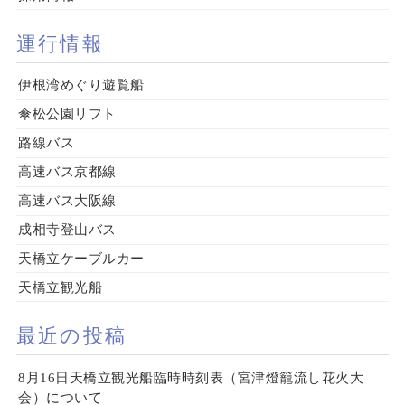
運行情報
伊根湾めぐり遊覧船
傘松公園リフト
路線バス
高速バス京都線
高速バス大阪線
成相寺登山バス
天橋立ケーブルカー
天橋立観光船
最近の投稿
8月16日天橋立観光船臨時時刻表（宮津燈籠流し花火大
会）について