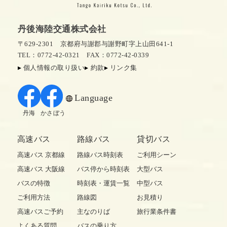
丹後海陸交通株式会社
〒629-2301 京都府与謝郡与謝野町字上山田641-1
TEL：0772-42-0321
FAX：0772-42-0339
個人情報の取り扱い
約款
リンク集
Language
丹海
かさぼう
高速バス
路線バス
貸切バス
高速バス 京都線
路線バス時刻表
ご利用シーン
高速バス 大阪線
バス停から時刻表
大型バス
バスの特徴
時刻表・運賃一覧
中型バス
ご利用方法
路線図
お見積り
高速バスご予約
主なのりば
旅行業条件書
よくある質問
バスの乗り方