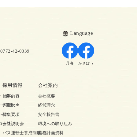
Language
72-42-0339
丹海
かさぼう
採用情報
会社案内
ット巡り
仕事内容
会社概要
ィブ周遊
先輩の声
経営理念
コース
募集要項
安全報告書
コース
会社説明会
環境への取り組み
バス運転士養成制度
業務計画資料