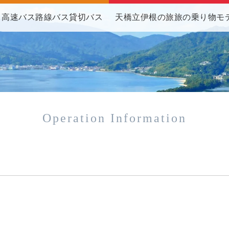
高速バス
路線バス
貸切バス
天橋立伊根の旅
旅の乗り物
モ
Operation Information