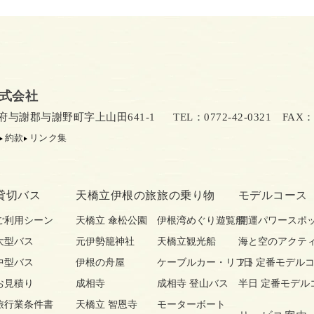
式会社
京都府与謝郡与謝野町字上山田641-1
TEL：0772-42-0321
FAX：07
約款
リンク集
貸切バス
天橋立伊根の旅
旅の乗り物
モデルコース
ご利用シーン
天橋立 傘松公園
伊根湾めぐり遊覧船
開運パワースポ
大型バス
元伊勢籠神社
天橋立観光船
海と空のアクテ
中型バス
伊根の舟屋
ケーブルカー・リフト
1日 定番モデル
お見積り
成相寺
成相寺 登山バス
半日 定番モデル
旅行業条件書
天橋立 智恩寺
モーターボート