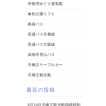
伊根湾めぐり遊覧船
傘松公園リフト
路線バス
高速バス京都線
高速バス大阪線
成相寺登山バス
天橋立ケーブルカー
天橋立観光船
最近の投稿
8月16日天橋立観光船臨時時刻