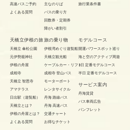
高速バスご予約
主なのりば
旅行業条件書
よくある質問
バスの乗り方
回数券・定期券
障がい者割引
天橋立伊根の旅
旅の乗り物
モデルコース
天橋立 傘松公園
伊根湾めぐり遊覧船
開運パワースポット巡り
元伊勢籠神社
天橋立観光船
海と空のアクティブ周遊
伊根の舟屋
ケーブルカー・リフト
1日 定番モデルコース
成相寺
成相寺 登山バス
半日 定番モデルコース
天橋立 智恩寺
モーターボート
サービス案内
アマテラス
レンタサイクル
丹海賃貸
日出駅（遊覧船）
丹海 路線バス
バス車両広告
天橋立とは？
丹海 高速バス
パンフレット
伊根の舟屋とは？
交通チャート
よくある質問
お得なチケット