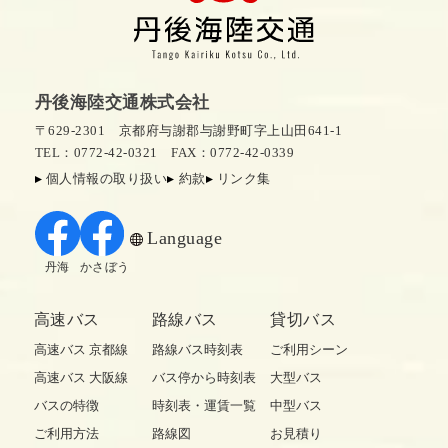
丹後海陸交通株式会社
〒629-2301 京都府与謝郡与謝野町字上山田641-1
TEL：0772-42-0321
FAX：0772-42-0339
個人情報の取り扱い
約款
リンク集
Language
丹海
かさぼう
高速バス
路線バス
貸切バス
高速バス 京都線
路線バス時刻表
ご利用シーン
高速バス 大阪線
バス停から時刻表
大型バス
バスの特徴
時刻表・運賃一覧
中型バス
ご利用方法
路線図
お見積り