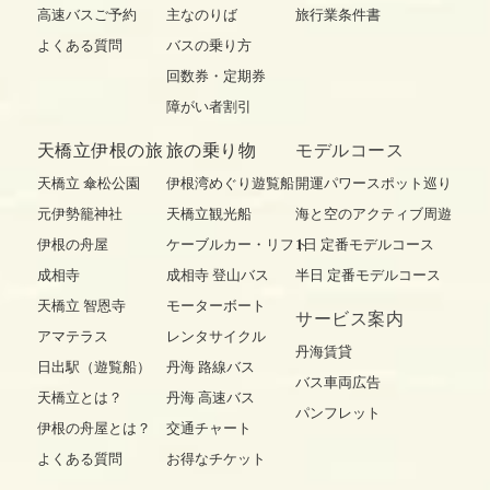
高速バスご予約
主なのりば
旅行業条件書
よくある質問
バスの乗り方
回数券・定期券
障がい者割引
天橋立伊根の旅
旅の乗り物
モデルコース
天橋立 傘松公園
伊根湾めぐり遊覧船
開運パワースポット巡り
元伊勢籠神社
天橋立観光船
海と空のアクティブ周遊
伊根の舟屋
ケーブルカー・リフト
1日 定番モデルコース
成相寺
成相寺 登山バス
半日 定番モデルコース
天橋立 智恩寺
モーターボート
サービス案内
アマテラス
レンタサイクル
丹海賃貸
日出駅（遊覧船）
丹海 路線バス
バス車両広告
天橋立とは？
丹海 高速バス
パンフレット
伊根の舟屋とは？
交通チャート
よくある質問
お得なチケット