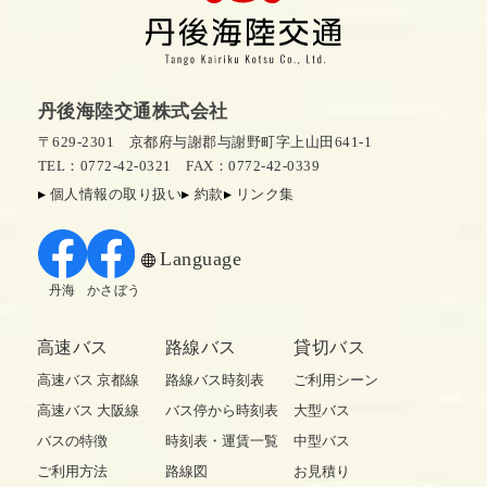
丹後海陸交通株式会社
〒629-2301 京都府与謝郡与謝野町字上山田641-1
TEL：0772-42-0321
FAX：0772-42-0339
個人情報の取り扱い
約款
リンク集
Language
丹海
かさぼう
高速バス
路線バス
貸切バス
高速バス 京都線
路線バス時刻表
ご利用シーン
高速バス 大阪線
バス停から時刻表
大型バス
バスの特徴
時刻表・運賃一覧
中型バス
ご利用方法
路線図
お見積り