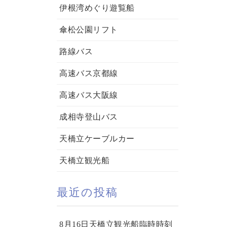
伊根湾めぐり遊覧船
傘松公園リフト
路線バス
高速バス京都線
高速バス大阪線
成相寺登山バス
天橋立ケーブルカー
天橋立観光船
最近の投稿
8月16日天橋立観光船臨時時刻