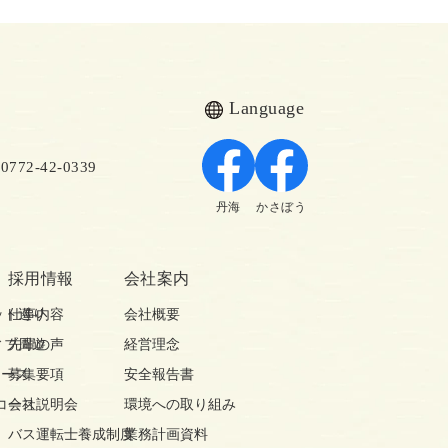
Language
72-42-0339
丹海
かさぼう
採用情報
会社案内
ット巡り
仕事内容
会社概要
ィブ周遊
先輩の声
経営理念
コース
募集要項
安全報告書
コース
会社説明会
環境への取り組み
バス運転士養成制度
業務計画資料