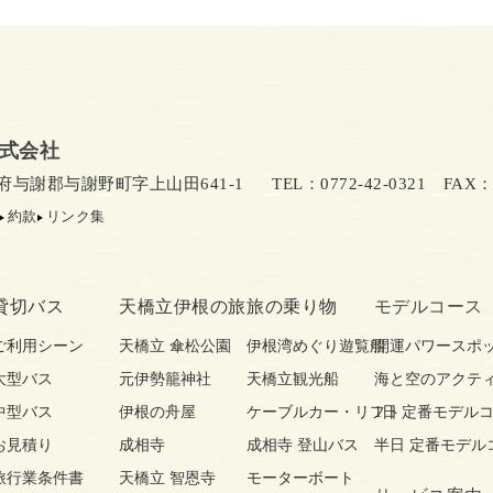
式会社
京都府与謝郡与謝野町字上山田641-1
TEL：0772-42-0321
FAX：07
約款
リンク集
貸切バス
天橋立伊根の旅
旅の乗り物
モデルコース
ご利用シーン
天橋立 傘松公園
伊根湾めぐり遊覧船
開運パワースポ
大型バス
元伊勢籠神社
天橋立観光船
海と空のアクテ
中型バス
伊根の舟屋
ケーブルカー・リフト
1日 定番モデル
お見積り
成相寺
成相寺 登山バス
半日 定番モデル
旅行業条件書
天橋立 智恩寺
モーターボート