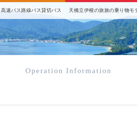
高速バス
路線バス
貸切バス
天橋立伊根の旅
旅の乗り物
モ
Operation Information