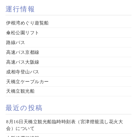
運行情報
伊根湾めぐり遊覧船
傘松公園リフト
路線バス
高速バス京都線
高速バス大阪線
成相寺登山バス
天橋立ケーブルカー
天橋立観光船
最近の投稿
8月16日天橋立観光船臨時時刻表（宮津燈籠流し花火大
会）について