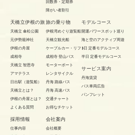
回数券・定期券
障がい者割引
天橋立伊根の旅
旅の乗り物
モデルコース
天橋立 傘松公園
伊根湾めぐり遊覧船
開運パワースポット巡り
元伊勢籠神社
天橋立観光船
海と空のアクティブ周遊
伊根の舟屋
ケーブルカー・リフト
1日 定番モデルコース
成相寺
成相寺 登山バス
半日 定番モデルコース
天橋立 智恩寺
モーターボート
サービス案内
アマテラス
レンタサイクル
丹海賃貸
日出駅（遊覧船）
丹海 路線バス
バス車両広告
天橋立とは？
丹海 高速バス
パンフレット
伊根の舟屋とは？
交通チャート
よくある質問
お得なチケット
採用情報
会社案内
仕事内容
会社概要