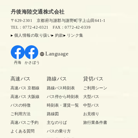
丹後海陸交通株式会社
〒629-2301 京都府与謝郡与謝野町字上山田641-1
TEL：0772-42-0321
FAX：0772-42-0339
個人情報の取り扱い
約款
リンク集
Language
丹海
かさぼう
高速バス
路線バス
貸切バス
高速バス 京都線
路線バス時刻表
ご利用シーン
高速バス 大阪線
バス停から時刻表
大型バス
バスの特徴
時刻表・運賃一覧
中型バス
ご利用方法
路線図
お見積り
高速バスご予約
主なのりば
旅行業条件書
よくある質問
バスの乗り方