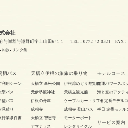
式会社
京都府与謝郡与謝野町字上山田641-1
TEL：0772-42-0321
FAX：07
約款
リンク集
貸切バス
天橋立伊根の旅
旅の乗り物
モデルコース
ご利用シーン
天橋立 傘松公園
伊根湾めぐり遊覧船
開運パワースポ
大型バス
元伊勢籠神社
天橋立観光船
海と空のアクテ
中型バス
伊根の舟屋
ケーブルカー・リフト
1日 定番モデル
お見積り
成相寺
成相寺 登山バス
半日 定番モデル
旅行業条件書
天橋立 智恩寺
モーターボート
サービス案内
アマテラス
レンタサイクル