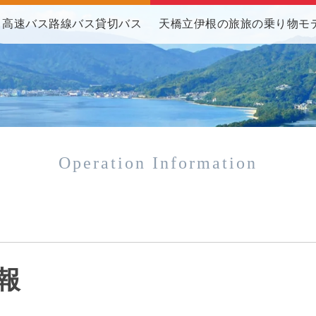
高速バス
路線バス
貸切バス
天橋立伊根の旅
旅の乗り物
モ
Operation Information
報