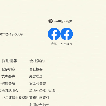
Language
72-42-0339
丹海
かさぼう
採用情報
会社案内
ット巡り
仕事内容
会社概要
ィブ周遊
先輩の声
経営理念
コース
募集要項
安全報告書
コース
会社説明会
環境への取り組み
バス運転士養成制度
業務計画資料
お問い合わせ