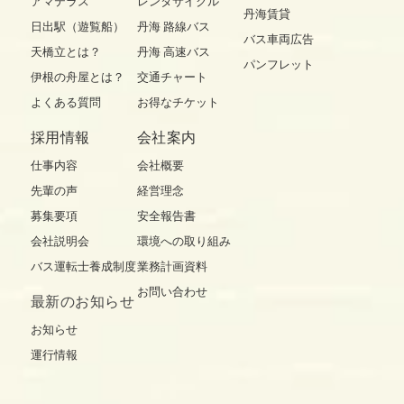
アマテラス
レンタサイクル
丹海賃貸
日出駅（遊覧船）
丹海 路線バス
バス車両広告
天橋立とは？
丹海 高速バス
パンフレット
伊根の舟屋とは？
交通チャート
よくある質問
お得なチケット
採用情報
会社案内
仕事内容
会社概要
先輩の声
経営理念
募集要項
安全報告書
会社説明会
環境への取り組み
バス運転士養成制度
業務計画資料
お問い合わせ
最新の
お知らせ
お知らせ
運行情報