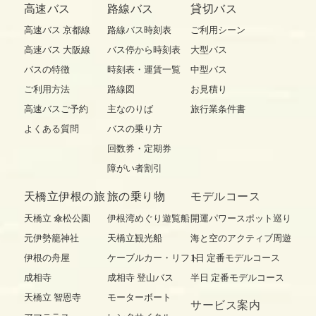
高速バス
路線バス
貸切バス
高速バス 京都線
路線バス時刻表
ご利用シーン
高速バス 大阪線
バス停から時刻表
大型バス
バスの特徴
時刻表・運賃一覧
中型バス
ご利用方法
路線図
お見積り
高速バスご予約
主なのりば
旅行業条件書
よくある質問
バスの乗り方
回数券・定期券
障がい者割引
天橋立伊根の旅
旅の乗り物
モデルコース
天橋立 傘松公園
伊根湾めぐり遊覧船
開運パワースポット巡り
元伊勢籠神社
天橋立観光船
海と空のアクティブ周遊
伊根の舟屋
ケーブルカー・リフト
1日 定番モデルコース
成相寺
成相寺 登山バス
半日 定番モデルコース
天橋立 智恩寺
モーターボート
サービス案内